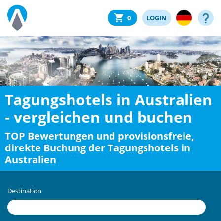
0
LOGIN
Tagungshotels in Australien
- vergleichen und buchen
TOP Bewertungen und provisionsfreie,
direkte Buchung der Tagungshotels in
Australien
Destination