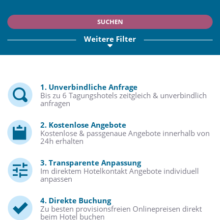
SUCHEN
Weitere Filter
1. Unverbindliche Anfrage
Bis zu 6 Tagungshotels zeitgleich & unverbindlich
anfragen
2. Kostenlose Angebote
Kostenlose & passgenaue Angebote innerhalb von
24h erhalten
3. Transparente Anpassung
Im direktem Hotelkontakt Angebote individuell
anpassen
4. Direkte Buchung
Zu besten provisionsfreien Onlinepreisen direkt
beim Hotel buchen