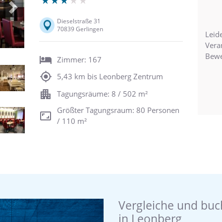
Next
Dieselstraße 31
70839 Gerlingen
Leide
Vera
Bewe
Zimmer: 167
5,43 km bis Leonberg Zentrum
Tagungsräume: 8 / 502 m²
Größter Tagungsraum: 80 Personen
/ 110 m²
Vergleiche und buc
in Leonberg