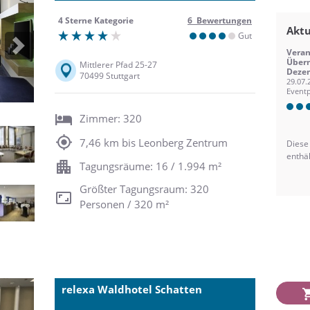
4 Sterne Kategorie
6 Bewertungen
Aktu
Gut
Next
Veran
Über
Mittlerer Pfad 25-27
Deze
70499 Stuttgart
29.07.
Eventp
Zimmer: 320
7,46 km bis Leonberg Zentrum
Diese
enthä
Tagungsräume: 16 / 1.994 m²
Größter Tagungsraum: 320
Personen / 320 m²
relexa Waldhotel Schatten