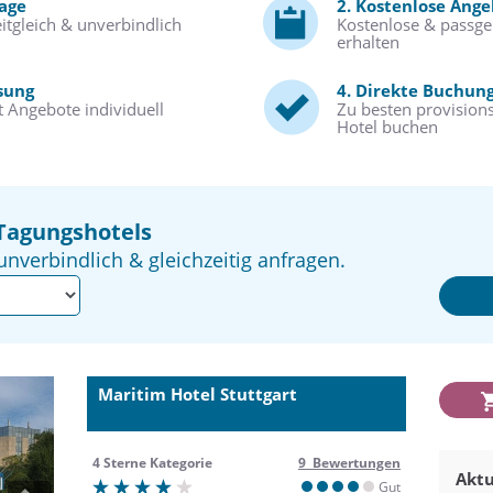
rage
2. Kostenlose Ang
itgleich & unverbindlich
Kostenlose & passg
erhalten
sung
4. Direkte Buchun
 Angebote individuell
Zu besten provisions
Hotel buchen
Tagungshotels
unverbindlich & gleichzeitig anfragen.
Maritim Hotel Stuttgart
4 Sterne Kategorie
9 Bewertungen
Aktu
Gut