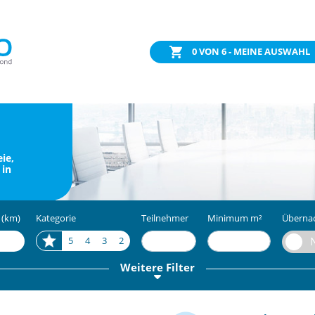
0
VON 6 - MEINE AUSWAHL
ie,
 in
 (km)
Kategorie
Teilnehmer
Minimum m²
Überna
5
4
3
2
Weitere Filter