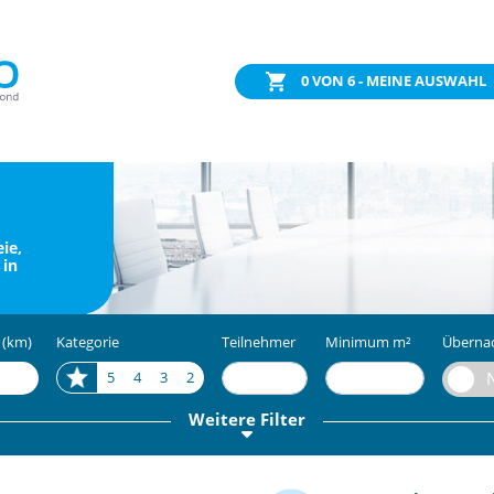
0
VON 6 - MEINE AUSWAHL
ie,
 in
 (km)
Kategorie
Teilnehmer
Minimum m²
Überna
5
4
3
2
Weitere Filter