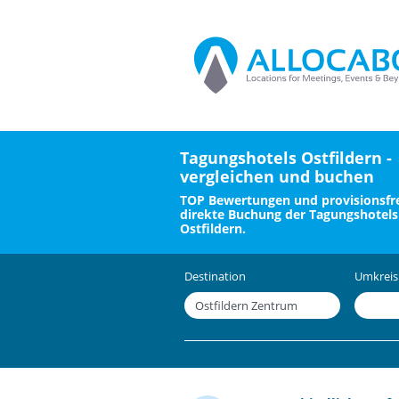
Tagungshotels Ostfildern -
vergleichen und buchen
TOP Bewertungen und provisionsfre
direkte Buchung der Tagungshotels
Ostfildern.
Destination
Umkreis