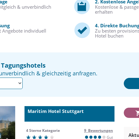
rage
2. Kostenlose Ang
itgleich & unverbindlich
Kostenlose & passg
erhalten
sung
4. Direkte Buchun
 Angebote individuell
Zu besten provisions
Hotel buchen
2 Tagungshotels
unverbindlich & gleichzeitig anfragen.
Maritim Hotel Stuttgart
4 Sterne Kategorie
9 Bewertungen
Aktu
Gut