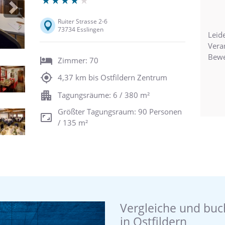
Next
Ruiter Strasse 2-6
73734 Esslingen
Leide
Vera
Bewe
Zimmer: 70
4,37 km bis Ostfildern Zentrum
Tagungsräume: 6 / 380 m²
Größter Tagungsraum: 90 Personen
/ 135 m²
Vergleiche und buc
in Ostfildern