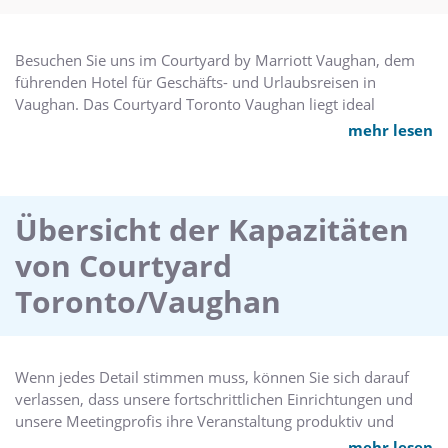
Besuchen Sie uns im Courtyard by Marriott Vaughan, dem
führenden Hotel für Geschäfts- und Urlaubsreisen in
Vaughan. Das Courtyard Toronto Vaughan liegt ideal
innerhalb des Interchange Complex, wo Firmen wie Dave &
mehr lesen
Busters, IKEA, AMC Theatres und verschiedene Restaurants
zu Hause sind, und macht die Planung von Geschäfts- und
Urlaubsreisen einfach. Dieses Marriott Hotel in Vaughan
liegt nur wenige Minuten von "Canada's Wonderland", dem
Übersicht der Kapazitäten
Vaughan Mills Shopping Centre mit Bass Pro Shop's Outdoor
von Courtyard
World, NASCAR Speedpark, Lucky Strike Bowlingbahnen,
Vaughan Sports Village und dem Canlan Ice Sports-York
Toronto/Vaughan
Complex entfernt. Das Courtyard in Vaughan verfügt über
144 geschmackvoll eingerichtete Gästezimmer mit Designer-
Bettenausstattung und kostenlosem W-LAN. Freuen Sie sich
jeden Morgen auf das Frühstücksbüfett in unserem
Wenn jedes Detail stimmen muss, können Sie sich darauf
"Courtyard Café", mit frisch zubereiteten Eierspeisen nach
verlassen, dass unsere fortschrittlichen Einrichtungen und
Wunsch und zu vernünftigen Preisen. Entspannen Sie sich in
unsere Meetingprofis ihre Veranstaltung produktiv und
unserem Innenpool, Whirlpool, Fitnesscenter oder in
erfolgreich gestalten werden.
mehr lesen