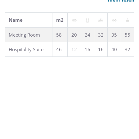
unserer Fireside Lounge. Wir bieten zwei Meetingräume für
Veranstaltungen für bis zu 50 Personen. Mit unserem
freundlichen Team und der komfortablen Ausstattung
Name
m2
möchten wir Ihr Lieblingshotel in Vaughan, Ontario werden.
Meeting Room
58
20
24
32
35
55
Hospitality Suite
46
12
16
16
40
32