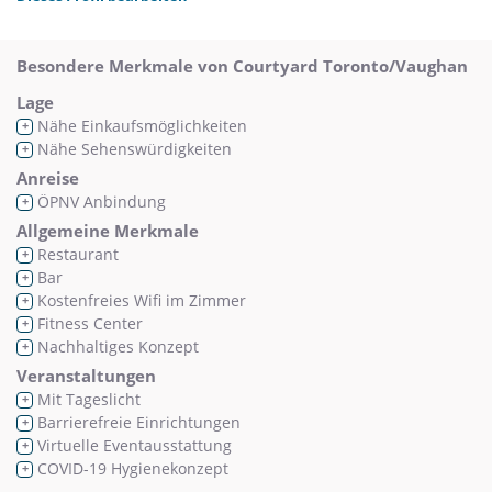
Besondere Merkmale von Courtyard Toronto/Vaughan
Lage
Nähe Einkaufsmöglichkeiten
+
Nähe Sehenswürdigkeiten
+
Anreise
ÖPNV Anbindung
+
Allgemeine Merkmale
Restaurant
+
Bar
+
Kostenfreies Wifi im Zimmer
+
Fitness Center
+
Nachhaltiges Konzept
+
Veranstaltungen
Mit Tageslicht
+
Barrierefreie Einrichtungen
+
Virtuelle Eventausstattung
+
COVID-19 Hygienekonzept
+