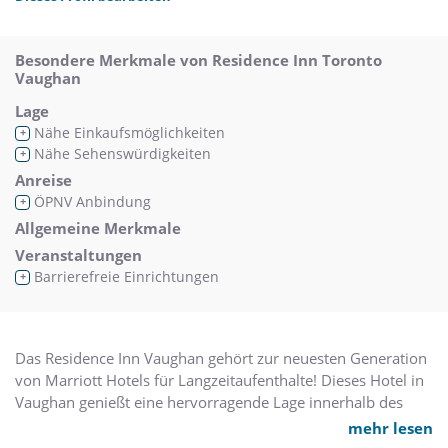
Besondere Merkmale von Residence Inn Toronto
Vaughan
Lage
Nähe Einkaufsmöglichkeiten
+
Nähe Sehenswürdigkeiten
+
Anreise
ÖPNV Anbindung
+
Allgemeine Merkmale
Veranstaltungen
Barrierefreie Einrichtungen
+
Das Residence Inn Vaughan gehört zur neuesten Generation
von Marriott Hotels für Langzeitaufenthalte! Dieses Hotel in
Vaughan genießt eine hervorragende Lage innerhalb des
Interchange Complex nahe Dave & Busters, IKEA, AMC
mehr lesen
Theatres und Boston Pizza. Es befindet sich nur Minuten von