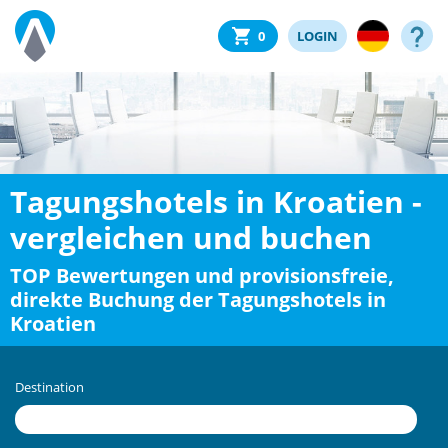
0
LOGIN
Tagungshotels in Kroatien -
vergleichen und buchen
TOP Bewertungen und provisionsfreie,
direkte Buchung der Tagungshotels in
Kroatien
Destination