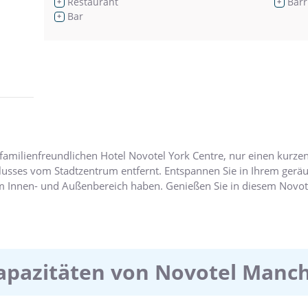
Restaurant
Barr
+
+
Bar
+
familienfreundlichen Hotel Novotel York Centre, nur einen kurze
Flusses vom Stadtzentrum entfernt. Entspannen Sie in Ihrem ger
m Innen- und Außenbereich haben. Genießen Sie in diesem Novotel
 den Fluss Foss.
Kapazitäten von Novotel Manc