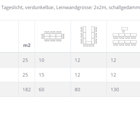
t, Tageslicht, verdunkelbar, Leinwandgrösse: 2x2m, schallgedämm
m2
25
10
12
12
25
15
12
12
182
60
80
130