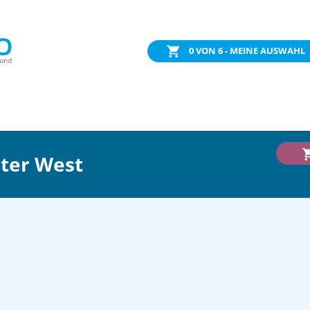
0
VON 6 - MEINE AUSWAHL
ter West