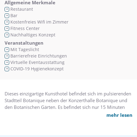
Allgemeine Merkmale
Restaurant
+
Bar
+
Kostenfreies Wifi im Zimmer
+
Fitness Center
+
Nachhaltiges Konzept
+
Veranstaltungen
Mit Tageslicht
+
Barrierefreie Einrichtungen
+
Virtuelle Eventausstattung
+
COVID-19 Hygienekonzept
+
Dieses einzigartige Kunsthotel befindet sich im pulsierenden
Stadtteil Botanique neben der Konzerthalle Botanique und
den Botanischen Gärten. Es befindet sich nur 15 Minuten
vom Flughafen Brüssel, vom Midi-Bahnhof und von der
mehr lesen
historischen Innenstadt entfernt. Das gut an die öffentlichen
Verkehrsmittel angebundene NH Brussels Bloom bietet auch
einen überdachten Parkplatz vor Ort. Zu den 305