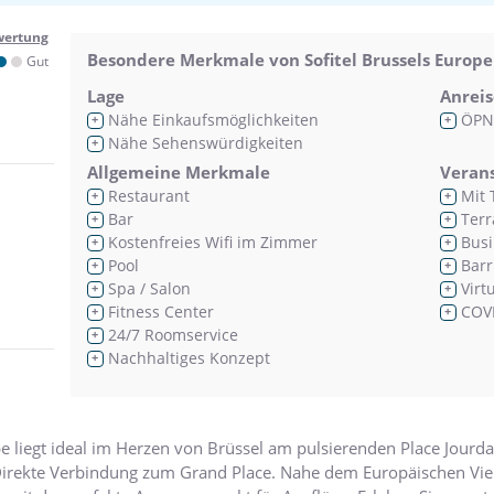
wertung
Besondere Merkmale von Sofitel Brussels Europe
Gut
Lage
Anreis
Nähe Einkaufsmöglichkeiten
ÖPN
+
+
Nähe Sehenswürdigkeiten
+
Allgemeine Merkmale
Veran
Restaurant
Mit 
+
+
Bar
Terr
+
+
Kostenfreies Wifi im Zimmer
Busi
+
+
Pool
Barr
+
+
Spa / Salon
Virt
+
+
Fitness Center
COVI
+
+
24/7 Roomservice
+
Nachhaltiges Konzept
+
pe liegt ideal im Herzen von Brüssel am pulsierenden Place Jourda
Direkte Verbindung zum Grand Place. Nahe dem Europäischen Vie