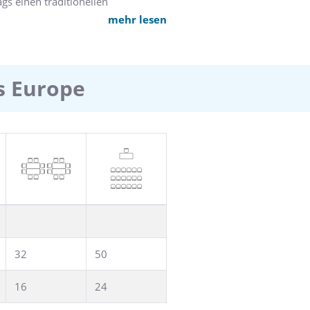
s einen traditionellen
 11 Tagungsräumen. Privater
mehr lesen
ls Europe
32
50
16
24