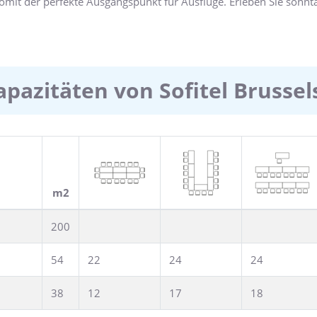
t der perfekte Ausgangspunkt für Ausflüge. Erleben Sie sonntag
e "Ambiance Bruxelloise". Maßgeschneiderte Veranstaltungen in
apazitäten von Sofitel Brusse
m2
200
54
22
24
24
38
12
17
18