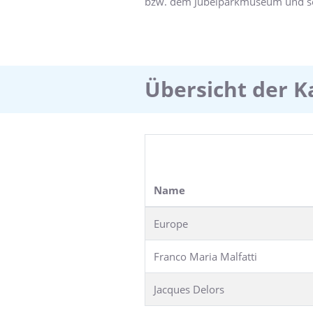
bzw. dem Jubelparkmuseum und somi
Lebensmittelmarkt und die typisch
Parkplatz.
Übersicht der K
Name
Europe
Franco Maria Malfatti
Jacques Delors