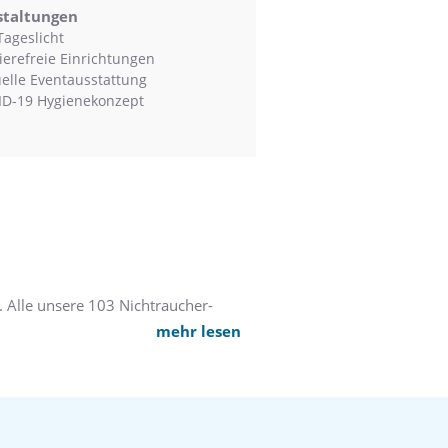
staltungen
Tageslicht
ierefreie Einrichtungen
uelle Eventausstattung
D-19 Hygienekonzept
. Alle unsere 103 Nichtraucher-
mehr lesen
m teilweise eine Klimaanlage,
rn, Junior Suiten und den beiden
reit.