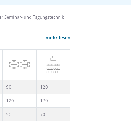
 internationalen Spezialitäten.
hr. In unserem SETA Pub können Sie
er Seminar- und Tagungstechnik
hnik ausgestattet sind. Darüber
mehr lesen
eten alle Räume eine helle und
90
120
120
170
50
70