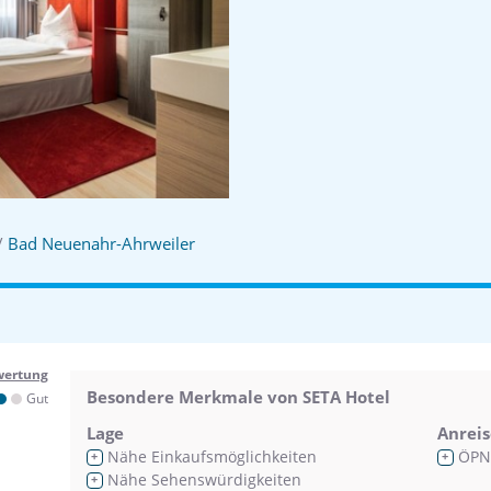
/
Bad Neuenahr-Ahrweiler
wertung
Besondere Merkmale von SETA Hotel
Gut
Lage
Anreis
Nähe Einkaufsmöglichkeiten
ÖPN
+
+
Nähe Sehenswürdigkeiten
+