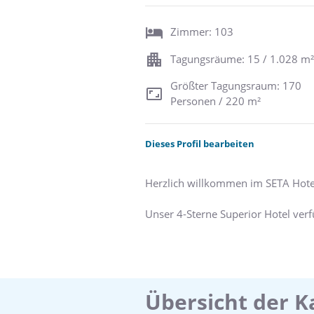
Zimmer: 103
Tagungsräume: 15 / 1.028 m²
Größter Tagungsraum: 170
Personen / 220 m²
Dieses Profil bearbeiten
Herzlich willkommen im SETA Hote
Unser 4-Sterne Superior Hotel verf
Zimmer sind mit Dusche oder Bad, 
Alle Betten haben die komfortable
einen begehbaren Kleiderschrank u
Suiten halten wir für Sie noch einig
Übersicht der K
Neben Pool, Sauna und Dampfbad st