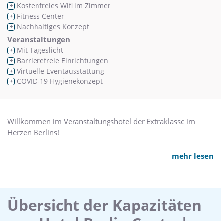
Kostenfreies Wifi im Zimmer
+
Fitness Center
+
Nachhaltiges Konzept
+
Veranstaltungen
Mit Tageslicht
+
Barrierefreie Einrichtungen
+
Virtuelle Eventausstattung
+
COVID-19 Hygienekonzept
+
Willkommen im Veranstaltungshotel der Extraklasse im
Herzen Berlins!
Zimmer
mehr lesen
505 Zimmer und Suiten.
Classic Kategorie: 31 qm, auf der zweiten Etage gelegen.
Comfort Kategorie: 31 qm, mit Set zur Kaffee- und
Teezubereitung.
Übersicht der Kapazitäten
Superior Kategorie: 31 qm, kostenfreier Zugang zur VIP
„Superior Lounge“.