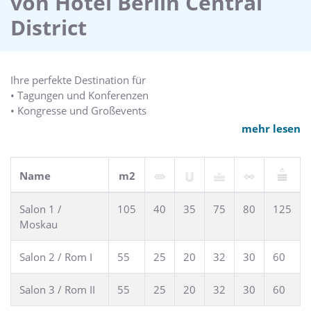
von Hotel Berlin Central
District
Hotelausstattung
Zwei Restaurants, eine Hotelbar, Wellnessbereich mit Pool,
Sauna, Dampfbad und Fitness, VIP Lounge mit
Businesscenter, Tiefgarage mit 478 Parkplätzen, kostenfreies
Ihre perfekte Destination für
Internet (WLAN/LAN) für Übernachtungsgäste (max. 1.536
• Tagungen und Konferenzen
Kbit/s).
• Kongresse und Großevents
• Meetings und Seminare
mehr lesen
• Galas, Feste und Feiern
• Produktpräsentationen
• Caterings
Name
m2
Raumangebot
Salon 1 /
105
40
35
75
80
125
48 Veranstaltungsräume verschiedener Größe und vielfach
Moskau
teilbar mit modernster Ausstattung, darunter zwei große
Säle mit Bühne sowie Tagungsräume, Konferenzsuiten etc.
Salon 2 / Rom I
55
25
20
32
30
60
Tipp
Salon 3 / Rom II
55
25
20
32
30
60
Reservieren Sie unsere großzügige Dachterrasse mit
phantastischem Ausblick auf den Potsdamer Platz exklusiv