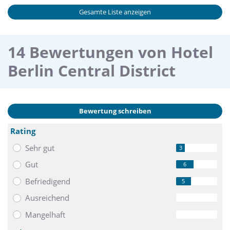
für Ihre Veranstaltung, zum Beispiel für einen eleganten
Gesamte Liste anzeigen
Empfang oder ein sommerliches Barbecue!
14 Bewertungen von Hotel
Berlin Central District
Bewertung schreiben
Rating
Sehr gut
3
Gut
6
Befriedigend
5
Ausreichend
0
Mangelhaft
0