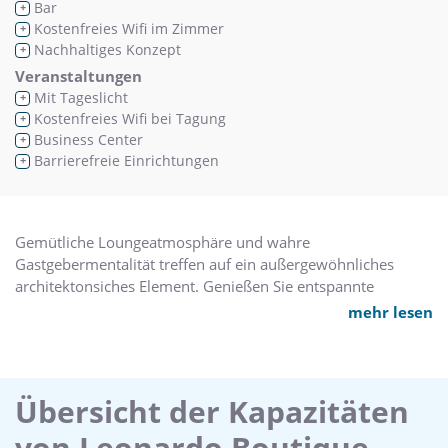
Bar
+
Kostenfreies Wifi im Zimmer
+
Nachhaltiges Konzept
+
Veranstaltungen
Mit Tageslicht
+
Kostenfreies Wifi bei Tagung
+
Business Center
+
Barrierefreie Einrichtungen
+
Gemütliche Loungeatmosphäre und wahre
Gastgebermentalität treffen auf ein außergewöhnliches
architektonsiches Element. Genießen Sie entspannte
Momente mit einem Drink direkt unter der
mehr lesen
beeindruckenden Glaspyramide und erleben Sie das
Wohnzimmmer-Feeling des Wintergartens.
Übersicht der Kapazitäten
von Leonardo Boutique