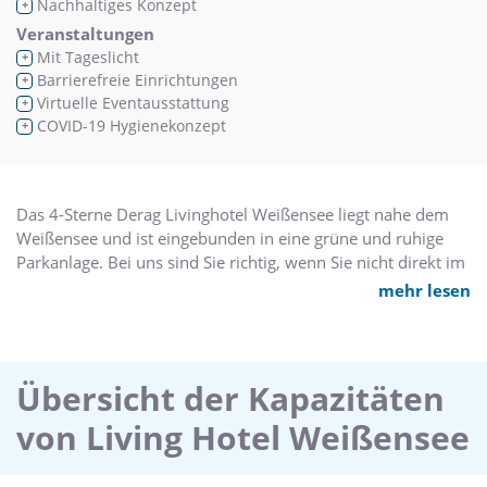
Nachhaltiges Konzept
+
Veranstaltungen
Mit Tageslicht
+
Barrierefreie Einrichtungen
+
Virtuelle Eventausstattung
+
COVID-19 Hygienekonzept
+
Das 4-Sterne Derag Livinghotel Weißensee liegt nahe dem
Weißensee und ist eingebunden in eine grüne und ruhige
Parkanlage. Bei uns sind Sie richtig, wenn Sie nicht direkt im
pulsierenden Zentrum Berlins wohnen möchten. Dank der
mehr lesen
guten Verkehrsanbindung erreichen Sie Berlin Mitte in ca. 15
Minuten.
Alle Zimmer und Serviced Apartments sind luxuriös und
komfortabel eingerichtet. Alle Zimmer sind hochwertig
Übersicht der Kapazitäten
eingerichtet und mit einer Küche/Kitchenette sowie W-Lan
von Living Hotel Weißensee
ausgestattet. Moderne und praktische Büroapartments
ermöglichen es Ihnen, Wohnen und Arbeiten miteinander zu
verbinden. Für besonderen Komfort stehen Ihnen geräumige