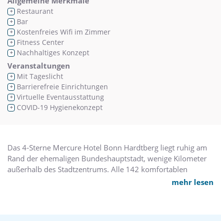
Allgemeine Merkmale
Restaurant
+
Bar
+
Kostenfreies Wifi im Zimmer
+
Fitness Center
+
Nachhaltiges Konzept
+
Veranstaltungen
Mit Tageslicht
+
Barrierefreie Einrichtungen
+
Virtuelle Eventausstattung
+
COVID-19 Hygienekonzept
+
Das 4-Sterne Mercure Hotel Bonn Hardtberg liegt ruhig am
Rand der ehemaligen Bundeshauptstadt, wenige Kilometer
außerhalb des Stadtzentrums. Alle 142 komfortablen
Zimmer haben Wi-Fi. Die 8 klimatisierten Tagungsräume
mehr lesen
unseres CBH-zertifizierten Hotels bieten den optimalen
Rahmen für Ihre Veranstaltungen mit bis zu 250
Teilnehmern. Der Hauptbahnhof ist 6 km, die Flughäfen