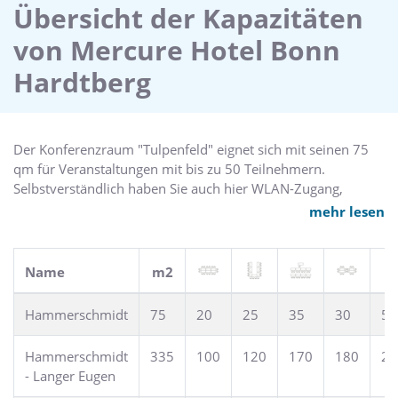
Köln/Bonn und Düsseldorf sind 30 km bzw. 80 km entfernt.
Übersicht der Kapazitäten
Per Auto reisen Sie über die A565 an, gebührenpflichtige
von Mercure Hotel Bonn
Parkplätze vorhanden.
Hardtberg
Der Konferenzraum "Tulpenfeld" eignet sich mit seinen 75
qm für Veranstaltungen mit bis zu 50 Teilnehmern.
Selbstverständlich haben Sie auch hier WLAN-Zugang,
Tageslicht und eine Klimaanlage. Tische und Stühle können
mehr lesen
variabel aufgestellt werden.
Name
m2
Hammerschmidt
75
20
25
35
30
50
Hammerschmidt
335
100
120
170
180
25
- Langer Eugen