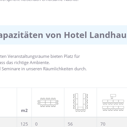
t idyllisch und ruhig am Rande des
n, unweit vom Herzen Braunschweig entfernt.
apazitäten von Hotel Landhau
erten Veranstaltungsräume bieten Platz für
ass das richtige Ambiente.
 Seminare in unseren Räumlichkeiten durch.
 dem herzlichen Service, die perfekte
einschließlich moderner Tagungungstechnik
m2
125
0
56
70