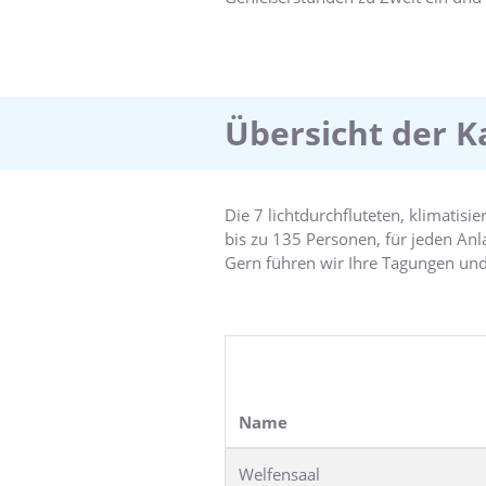
Unser familiengeführtes Hotel lieg
Naturschutzgebietes Riddagshause
Übersicht der K
Die 7 lichtdurchfluteten, klimatisi
bis zu 135 Personen, für jeden Anl
Gern führen wir Ihre Tagungen und
Dabei garantieren wir Ihnen, neben
Durchführung Ihrer Veranstaltung 
und kostenfreier WLAN-Nutzung.
Name
Welfensaal