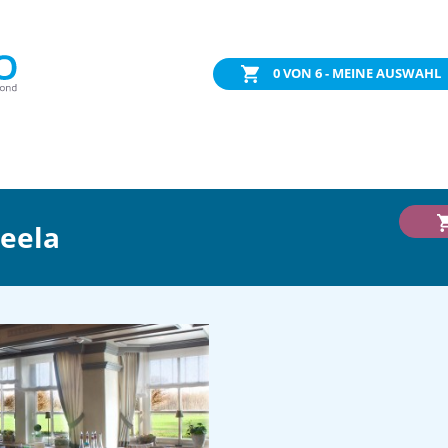
0
VON 6 - MEINE AUSWAHL
eela