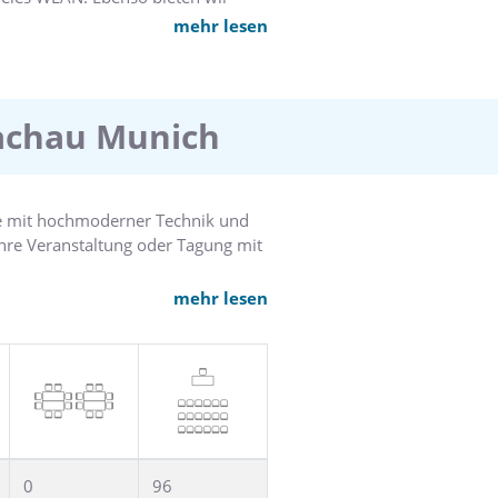
gs & Konferenzen an.
mehr lesen
Dachau Munich
he mit hochmoderner Technik und
re Veranstaltung oder Tagung mit
mehr lesen
len Bedürfnisse anpassen. Die
en gern gebuchten Veranstaltungen
n entsprechendes Angebot
0
96