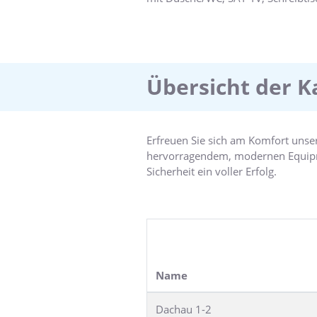
unseren Gästen 3 top moderne Tag
Übersicht der K
Erfreuen Sie sich am Komfort uns
hervorragendem, modernen Equipme
Sicherheit ein voller Erfolg.
Unsere ﬂexiblen Konferenzräume la
Konferenz- oder Bankettveranstalt
zählen Konferenzen, Gruppenarbe
Selbstverständlich beraten wir Sie
Name
zusammen.
Dachau 1-2