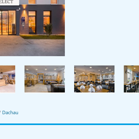
/
Dachau