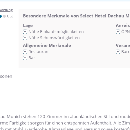
wertung
Besondere Merkmale von Select Hotel Dachau M
Gut
Lage
Anreis
Nähe Einkaufsmöglichkeiten
ÖPN
+
+
Nähe Sehenswürdigkeiten
+
Allgemeine Merkmale
Veran
Restaurant
Barr
+
+
Bar
+
rsonen
chau Munich stehen 120 Zimmer im alpenländischen Stil und mode
arme Farbigkeit sorgen für einen entspannten Aufenthalt. Alle 
ch mit Stuhl, Garderobe, Klimaanlage und Heizung sowie kostenf