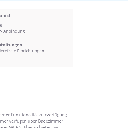
unich
e
V Anbindung
staltungen
ierefreie Einrichtungen
rner Funktionalität zu rVerfügung.
Zimmer verfügen über Badezimmer
reies WLAN. Ebenso bieten wir