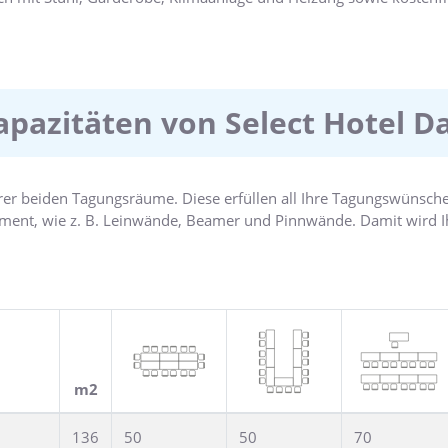
ungsräume mit großzügiger Lobbyfläche für erfolgreiche Meetin
apazitäten von Select Hotel 
erer beiden Tagungsräume. Diese erfüllen all Ihre Tagungswünsc
nt, wie z. B. Leinwände, Beamer und Pinnwände. Damit wird Ih
ssen sich ganz einfach auch mit Trennwänden an Ihre individuel
ungen können für bis zu 50 Gäste ausgerichtet werden. Zu unser
iten, aber auch Firmenevents oder gemeinsame Abendessen.
 gern persönlich, unterstützen Sie mit Ideen und stellen Ihnen ei
m2
136
50
50
70