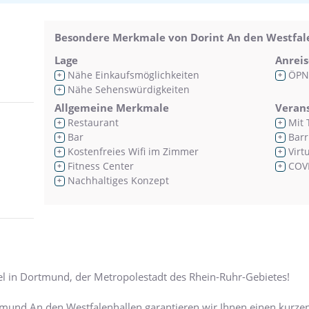
Besondere Merkmale von Dorint An den Westfa
Lage
Anreis
Nähe Einkaufsmöglichkeiten
ÖPN
+
+
Nähe Sehenswürdigkeiten
+
Allgemeine Merkmale
Veran
Restaurant
Mit 
+
+
Bar
Barr
+
+
Kostenfreies Wifi im Zimmer
Virt
+
+
Fitness Center
COVI
+
+
Nachhaltiges Konzept
+
l in Dortmund, der Metropolestadt des Rhein-Ruhr-Gebietes!
tmund An den Westfalenhallen garantieren wir Ihnen einen kurze