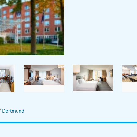
/
Dortmund