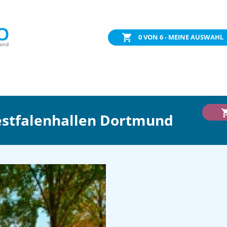
0
VON 6 - MEINE AUSWAHL
estfalenhallen Dortmund