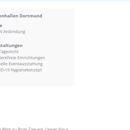
lenhallen Dortmund
e
V Anbindung
staltungen
Tageslicht
ierefreie Einrichtungen
uelle Eventausstattung
D-19 Hygienekonzept
n Weg zu Ihrer Tagung. Unser Haus