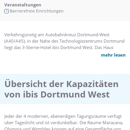
Veranstaltungen
Barrierefreie Einrichtungen
+
Verkehrsgünstig am Autobahnkreuz Dortmund-West
(A40/A45), in der Nähe des Technologiezentrums Dortmund
liegt das 3-Sterne-Hotel ibis Dortmund West. Das Haus
verfügt über 109 komfortable Zimmer mit kostenlosem
mehr lesen
WLAN, ein Restaurant mit angeschlossener Gartenterrasse
sowie eine rund um die Uhr geöffnete Bar. Vier
Tagungsräume mit bis zu 310 qm Fläche ermöglichen kleine
geschäftliche Meetings, Seminare und Tagungen. 150
Übersicht der Kapazitäten
Parkplätze stehen den Gästen am Hotel zur Verfügung.
von ibis Dortmund West
Jeder der 4 modernen, ebenerdigen Tagungsräume verfügt
über Tageslicht und ist verdunkelbar. Die Räume Maracana,
Olympia und Wembley können auf eine Gesamtfläche von