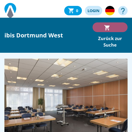
0
LOGIN
ibis Dortmund West
Zurück zur
Suche