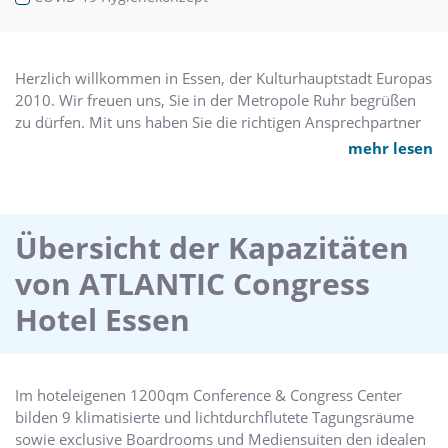
Herzlich willkommen in Essen, der Kulturhauptstadt Europas
2010. Wir freuen uns, Sie in der Metropole Ruhr begrüßen
zu dürfen. Mit uns haben Sie die richtigen Ansprechpartner
für Ihre Veranstaltung gefunden. Wir, das Team des
mehr lesen
ATLANTIC Congress Hotel Essen****superior, möchten
dafür Sorge tragen, dass Ihre Veranstaltungen perfekt
durchgeführt werden und höchsten Ansprüchen genügen.
Ob Tagung, Geschäftsreise oder Kultur: Zentral im beliebten
Übersicht der Kapazitäten
Stadtteil Rüttenscheid gelegen, bietet das ATLANTIC
von ATLANTIC Congress
Congress Hotel den perfekten Rahmen für Ihren Aufenthalt
in der Ruhrmetropole. Unser Hotelneubau, welcher im
Hotel Essen
Januar 2010 eröffnet wurde, liegt direkt neben der
Grugahalle, dem Congress Center sowie der Messe Essen
und ist nur 20 Fahrminuten vom Düsseldorfer Flughafen
entfernt. Im benachbarten Grugapark finden Sie zahlreiche
Im hoteleigenen 1200qm Conference & Congress Center
Spazierwege und Joggingmöglichkeiten. Die "RÜ", Essens
bilden 9 klimatisierte und lichtdurchflutete Tagungsräume
Boutiquen- und Gastronomiemeile, ist nur 500m entfernt
sowie exclusive Boardrooms und Mediensuiten den idealen