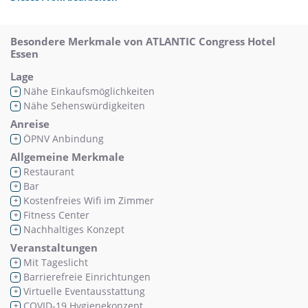
Besondere Merkmale von ATLANTIC Congress Hotel
Essen
Lage
Nähe Einkaufsmöglichkeiten
+
Nähe Sehenswürdigkeiten
+
Anreise
ÖPNV Anbindung
+
Allgemeine Merkmale
Restaurant
+
Bar
+
Kostenfreies Wifi im Zimmer
+
Fitness Center
+
Nachhaltiges Konzept
+
Veranstaltungen
Mit Tageslicht
+
Barrierefreie Einrichtungen
+
Virtuelle Eventausstattung
+
COVID-19 Hygienekonzept
+