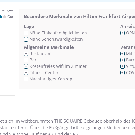
rtungen
Besondere Merkmale von Hilton Frankfurt Airpo
Gut
Lage
Anreis
Nähe Einkaufsmöglichkeiten
ÖPN
+
+
Nähe Sehenswürdigkeiten
+
Allgemeine Merkmale
Veran
Restaurant
Mit 
+
+
Bar
Barr
+
+
Kostenfreies Wifi im Zimmer
Virt
+
+
Fitness Center
COVI
+
+
Nachhaltiges Konzept
+
ndet sich im weltberühmten THE SQUAIRE Gebäude oberhalb des I
stadt entfernt. Über die Fußgängerbrücke gelangen Sie bequem 
ind Sie schnell auf der A3 und der A5.