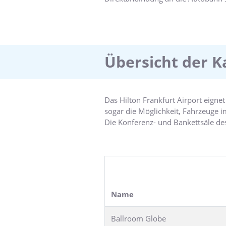
Das Hotel liegt in idealer Lage fü
besuchen oder anderen Veranstalt
um nach einem Abendessen im Rest
Nutzen Sie die modernen Meetingrä
Stunden Fitnesscenter mit Sauna 
Übersicht der K
Das Hilton Frankfurt Airport eigne
sogar die Möglichkeit, Fahrzeuge i
Die Konferenz- und Bankettsäle des
Veranstaltungen bietet der spektaku
Veranstaltungsort für Kaffeepause
Angebot ab.
Name
Ballroom Globe