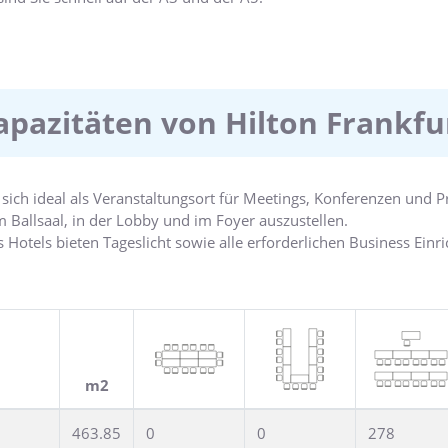
r alle, die die Sehenswürdigkeiten Frankfurts bzw. des Rhein-Main
ungen in der näheren Umgebung beiwohnen möchten. Abends ist d
aurant RISE einen Cocktail zu genießen.
ume und den Ballsaal mit Platz für bis zu 500 Gäste. Halten Sie
und Dampfbad in Form.
apazitäten von Hilton Frankfu
t sich ideal als Veranstaltungsort für Meetings, Konferenzen und
m Ballsaal, in der Lobby und im Foyer auszustellen.
 Hotels bieten Tageslicht sowie alle erforderlichen Business Einr
läre Ballsaal Globe Platz für bis zu 500 Gäste. Das angrenzende F
n, Ausstellungen und Empfänge an. Der Blick auf den größten Sta
m2
463.85
0
0
278