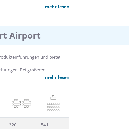
-Gebiets erkunden, die Messe
mehr lesen
ie Lounge mit Bar der ideale Ort,
 sich in unserem geräumigen 24
rt Airport
 Produkteinführungen und bietet
ichtungen. Bei größeren
oyer bietet sich als perfekter
mehr lesen
dtwald Deutschlands rundet das
320
541