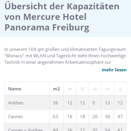
stehen Trekking-Fahrräder. Für Veranstaltungen stehen 4
Übersicht der Kapazitäten
Tagungsräume zur Verfügung. Entfernung HBF 4,5 km,
von Mercure Hotel
Flughafen Basel 65 km. Per Auto erreichen Sie uns über die
A5.
Panorama Freiburg
In unserem 104 qm großen und klimatisierten Tagungsraum
"Monaco" mit WLAN und Tageslicht steht Ihnen hochwertige
Technik in einer angenehmen Arbeitsatmosphäre zur
Verfügung. Hier können Veranstaltungen mit bis zu 120
mehr lesen
Personen durchgeführt werden.
Name
m2
Antibes
36
12
12
0
12
12
Cannes
63
16
18
20
30
47
Cannes + Antibes
99
26
22
35
54
81