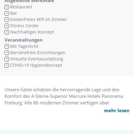
Allgemeine Merkmale
Restaurant
+
Bar
+
Kostenfreies Wifi im Zimmer
+
Fitness Center
+
Nachhaltiges Konzept
+
Veranstaltungen
Mit Tageslicht
+
Barrierefreie Einrichtungen
+
Virtuelle Eventausstattung
+
COVID-19 Hygienekonzept
+
Unsere Gäste schätzen die hervorragende Lage und den
Komfort des 4-Sterne-Superior Mercure Hotels Panorama
Freiburg: Alle 86 modernen Zimmer verfügen über
Balkon/Terrasse mit Sonnenliegen. Sauna,
mehr lesen
Hallenschwimmbad, Tennisplätze, W-Lan, Safe und
Parkplätze sind inklusive. Beauty- und
Massageanwendungen sind separat zu buchen. Zum Verleih