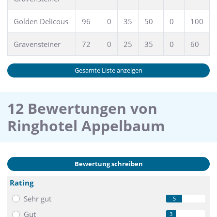
Ihnen ein Arbeitsumfeld für ergebnisreiche Tage.
Golden Delicous
96
0
35
50
0
100
Bei der Auswahl und Vorbereitung sind wir Ihnen gerne
behilflich. Für die Erholung in den Pausen bieten wir Ihnen
Gravensteiner
72
0
25
35
0
60
auf Wunsch Einzelgerichte oder Menüs. Bei der Auswahl und
Vorbereitung sind wir Ihnen gerne behilflich.
Gesamte Liste anzeigen
12 Bewertungen von
Ringhotel Appelbaum
Bewertung schreiben
Rating
Sehr gut
5
Gut
3