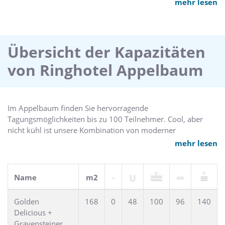
mehr lesen
Wald auf Varus’ Spuren.
Übersicht der Kapazitäten
von Ringhotel Appelbaum
Im Appelbaum finden Sie hervorragende
Tagungsmöglichkeiten bis zu 100 Teilnehmer. Cool, aber
nicht kühl ist unsere Kombination von moderner
Ausstattung und liebevollem Service. Konzentrieren Sie sich
mehr lesen
ganz auf die Inhalte Ihrer Veranstaltung. Tagungen,
Konferenzen, Präsentationen: alles durchdacht.
Name
m2
Wir machen den Rest:
Von der multimedialen Technik über die funktionale
Golden
168
0
48
100
96
140
Bestuhlung und perfekte Organisation bis hin zu einem
Delicious +
kaum merklichen, aber immer präsenten Service bieten wir
Gravensteiner