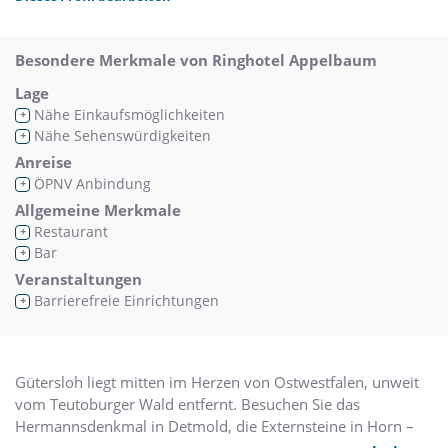
Besondere Merkmale von Ringhotel Appelbaum
Lage
Nähe Einkaufsmöglichkeiten
+
Nähe Sehenswürdigkeiten
+
Anreise
ÖPNV Anbindung
+
Allgemeine Merkmale
Restaurant
+
Bar
+
Veranstaltungen
Barrierefreie Einrichtungen
+
Gütersloh liegt mitten im Herzen von Ostwestfalen, unweit
vom Teutoburger Wald entfernt. Besuchen Sie das
Hermannsdenkmal in Detmold, die Externsteine in Horn –
Bad Meinberg oder wandern Sie durch den Teutoburger