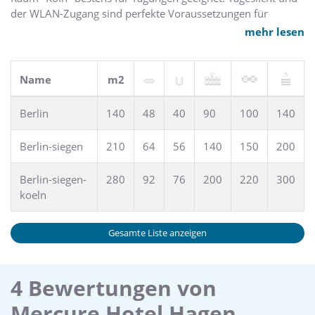
der WLAN-Zugang sind perfekte Voraussetzungen für
erstklassige Veranstaltungen, zu denen Sie auf 140 qm bis
mehr lesen
zu 140 Gäste einladen können.
Name
m2
Berlin
140
48
40
90
100
140
Berlin-siegen
210
64
56
140
150
200
Berlin-siegen-
280
92
76
200
220
300
koeln
Gesamte Liste anzeigen
4 Bewertungen von
Mercure Hotel Hagen