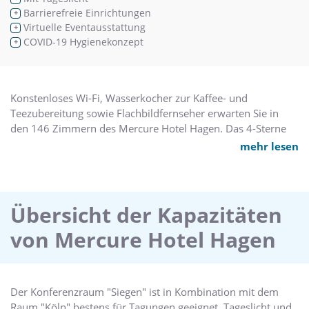
Barrierefreie Einrichtungen
+
Virtuelle Eventausstattung
+
COVID-19 Hygienekonzept
+
Konstenloses Wi-Fi, Wasserkocher zur Kaffee- und
Teezubereitung sowie Flachbildfernseher erwarten Sie in
den 146 Zimmern des Mercure Hotel Hagen. Das 4-Sterne
Hotel hat acht Konferenzräume für Veranstaltungen mit bis
mehr lesen
zu 300 Personen. Desweiteren gibt es ein Restaurant, eine
Bar mit offenem Kamin, Sauna und neues Fitnessstudio.
Überdachte Parkplätze sind direkt am Haus vorhanden.
Durch die zentrale Lage des Hotels lässt sich die
Übersicht der Kapazitäten
Fußgängerzone bequem und schnell erreichen.
von Mercure Hotel Hagen
Der Konferenzraum "Siegen" ist in Kombination mit dem
Raum "Köln" bestens für Tagungen geeignet. Tageslicht und