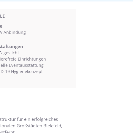
LE
e
V Anbindung
staltungen
Tageslicht
ierefreie Einrichtungen
uelle Eventausstattung
D-19 Hygienekonzept
ruktur für ein erfolgreiches
ionalen Großstädten Bielefeld,
ntfernt.