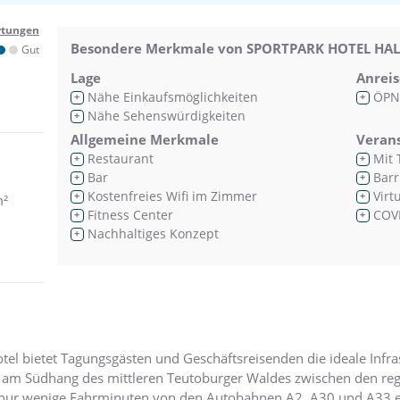
rtungen
Besondere Merkmale von SPORTPARK HOTEL HAL
Gut
Lage
Anreis
Nähe Einkaufsmöglichkeiten
ÖPN
+
+
Nähe Sehenswürdigkeiten
+
Allgemeine Merkmale
Veran
Restaurant
Mit 
+
+
Bar
Barr
+
+
Kostenfreies Wifi im Zimmer
Virt
+
+
m²
Fitness Center
COVI
+
+
Nachhaltiges Konzept
+
 bietet Tagungsgästen und Geschäftsreisenden die ideale Infrast
ig am Südhang des mittleren Teutoburger Waldes zwischen den reg
nur wenige Fahrminuten von den Autobahnen A2, A30 und A33 e