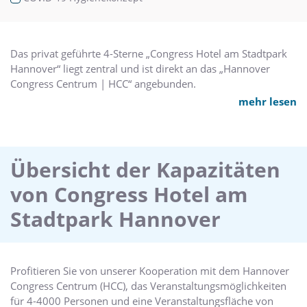
Das privat geführte 4-Sterne „Congress Hotel am Stadtpark
Hannover“ liegt zentral und ist direkt an das „Hannover
Congress Centrum | HCC“ angebunden.
mehr lesen
Eingebettet in den grünen-ruhigen Stadtpark und am
Stadtforst liegend ergeben sich kurze Distanzen zum
Hauptbahnhof/City (3 km) und Messegelände (7 km).
Ebenfalls sind schnelle Anbindungen an die A2, A7, A37
Übersicht der Kapazitäten
sowie an die Zug- und öffentlichen Verkehrsnetze gegeben
von Congress Hotel am
(1 km bzw. 0,1 km). Zahlreiche Parkplätze sind direkt am
Haus verfügbar.
Stadtpark Hannover
Mit dem direkt angebundenen "Hannover Congress Centrum
| HCC" erhalten Sie den perfekten Ort für Ihre
Veranstaltungen aus einer Hand an. 30 Tagungsräume (40 –
Profitieren Sie von unserer Kooperation mit dem Hannover
144 m2), 7 Säle (180 – 4530 m2) und 4 Veranstaltungshallen
Congress Centrum (HCC), das Veranstaltungsmöglichkeiten
(762 – 3460 m2) mit attraktiven Tagungspaketen,
für 4-4000 Personen und eine Veranstaltungsfläche von