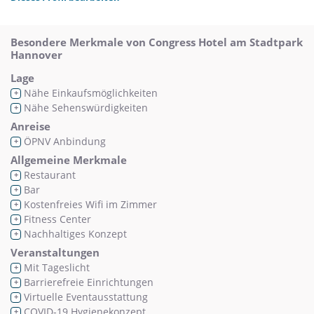
Besondere Merkmale von Congress Hotel am Stadtpark
Hannover
Lage
Nähe Einkaufsmöglichkeiten
+
Nähe Sehenswürdigkeiten
+
Anreise
ÖPNV Anbindung
+
Allgemeine Merkmale
Restaurant
+
Bar
+
Kostenfreies Wifi im Zimmer
+
Fitness Center
+
Nachhaltiges Konzept
+
Veranstaltungen
Mit Tageslicht
+
Barrierefreie Einrichtungen
+
Virtuelle Eventausstattung
+
COVID-19 Hygienekonzept
+