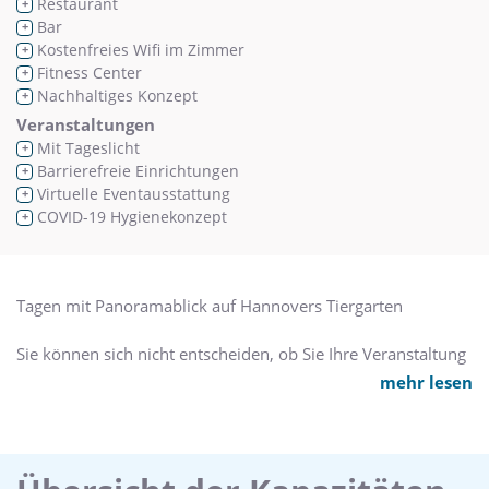
Restaurant
+
Bar
+
Kostenfreies Wifi im Zimmer
+
Fitness Center
+
Nachhaltiges Konzept
+
Veranstaltungen
Mit Tageslicht
+
Barrierefreie Einrichtungen
+
Virtuelle Eventausstattung
+
COVID-19 Hygienekonzept
+
Tagen mit Panoramablick auf Hannovers Tiergarten
Sie können sich nicht entscheiden, ob Sie Ihre Veranstaltung
mit Blick ins Grüne halten möchten oder doch lieber
mehr lesen
stadtnah mit guter Verkehrsanbindung? Im Leonardo
Hannover schließt sich das nicht aus! Trotz der
unmittelbaren Nähe zur Autobahn A7 kann unser Hotel
dank des angrenzenden Parks „Tiergarten“ mit seiner