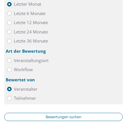
Für die nötige Entspannung sorgt unser Fitnessbereich.
Letzter Monat
Sauna, als auch zahlreiche Fitnessgeräte lassen Sie den
Letzte 6 Monate
Alltag für eine kurze Zeit vergessen. Der direkt daneben
Letzte 12 Monate
liegende Tiergarten besitzt ideale Joggingwege und lädt zum
Innehalten oder ausgiebige Spaziergänge ein.
Letzte 24 Monate
Letzte 36 Monate
Wir freuen uns, Ihr nächster Gastgeber in der Hauptstadt
Niedersachsens zu sein.
Art der Bewertung
Veranstaltungsort
Workflow
Bewertet von
Veranstalter
Teilnehmer
Bewertungen suchen