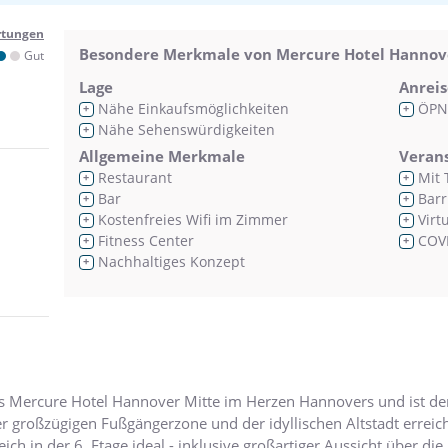
rtungen
Besondere Merkmale von Mercure Hotel Hannov
Gut
Lage
Anreis
Nähe Einkaufsmöglichkeiten
ÖPN
+
+
Nähe Sehenswürdigkeiten
+
Allgemeine Merkmale
Veran
Restaurant
Mit 
+
+
Bar
Barr
+
+
Kostenfreies Wifi im Zimmer
Virt
+
+
Fitness Center
COVI
+
+
Nachhaltiges Konzept
+
 das Mercure Hotel Hannover Mitte im Herzen Hannovers und ist d
rer großzügigen Fußgängerzone und der idyllischen Altstadt errei
ich in der 6. Etage ideal - inklusive großartiger Aussicht über die