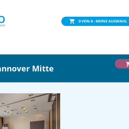
0
VON 6 - MEINE AUSWAHL
annover Mitte