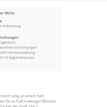
er Mitte
e
V Anbindung
staltungen
Tageslicht
ierefreie Einrichtungen
uelle Eventausstattung
D-19 Hygienekonzept
ennoch ruhig an einem Park
chen Sie zu Fuß in wenigen Minuten.
 Dächer der Stadt. Die 7