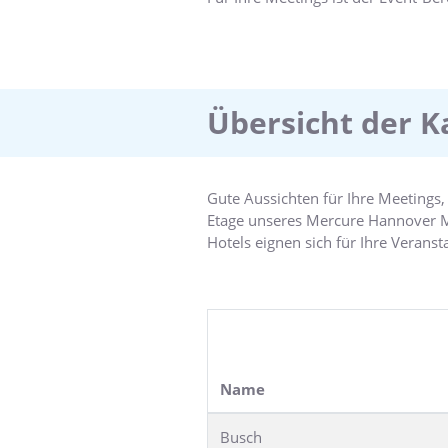
Tagungsräume unseres CCH-zertifizi
Bei dem neuen Kulinarik-Programm
von köstlich unkompliziertem Esse
Übersicht der K
Gute Aussichten für Ihre Meetings,
Etage unseres Mercure Hannover Mit
Hotels eignen sich für Ihre Verans
und werden regelmäßig geprüft. Al
Atmosphäre. Bei der Planung, Orga
Unterstützung verlassen - wir berü
Name
Busch