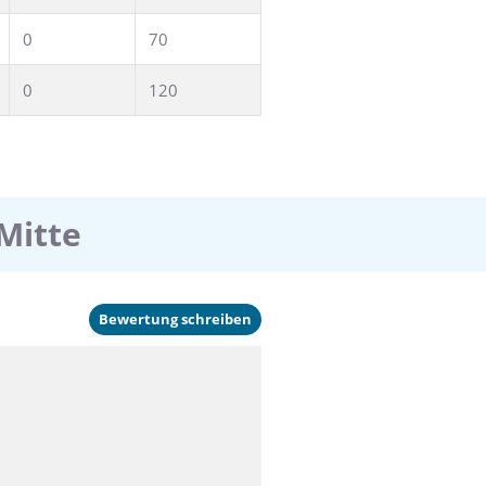
0
70
0
120
Mitte
Bewertung schreiben