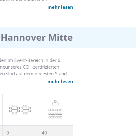
sonen.
mehr lesen
 dreht sich alles um den Genuss
 Hannover Mitte
en im Event-Bereich in der 6.
meunseres CCH-zertifizierten
ngen sind auf dem neuesten Stand
cht sorgt für eine angenehme
mehr lesen
uf unsere professionelle
0
40