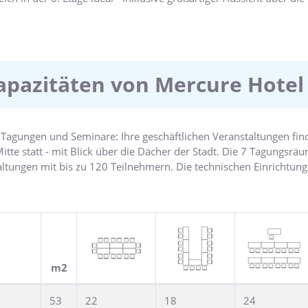
erten Hotels eignen sich für Veranstaltungen mit bis zu 120 Per
 "RELAX - Food, Drinks & You" im Mercure Hotel Hannover Mitte
n und tollen Drinks in gemütlicher Atmosphäre.
apazitäten von Mercure Hotel
 Tagungen und Seminare: Ihre geschäftlichen Veranstaltungen find
te statt - mit Blick über die Dächer der Stadt. Die 7 Tagungsräu
taltungen mit bis zu 120 Teilnehmern. Die technischen Einrichtu
le Räume verfügen über kostenloses Wi-Fi sowie DSL. VielTagesli
nisation und Durchführung Ihrer Veranstaltung können Sie sich a
cksichtigen selbstverständlich gern Ihre Wünsche
m2
53
22
18
24