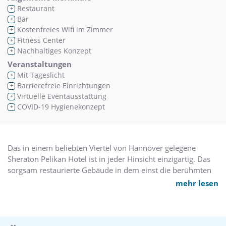
Restaurant
+
Bar
+
Kostenfreies Wifi im Zimmer
+
Fitness Center
+
Nachhaltiges Konzept
+
Veranstaltungen
Mit Tageslicht
+
Barrierefreie Einrichtungen
+
Virtuelle Eventausstattung
+
COVID-19 Hygienekonzept
+
Das in einem beliebten Viertel von Hannover gelegene
Sheraton Pelikan Hotel ist in jeder Hinsicht einzigartig. Das
sorgsam restaurierte Gebäude in dem einst die berühmten
Pelikan-Füller hergestellt wurden beherbergt nun unser
mehr lesen
modernes Hotel, in dem nostalgischer Charme und
Charakter mit modernen Annehmlichkeiten geschickt
kombiniert wurden.