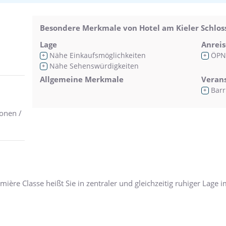
Besondere Merkmale von Hotel am Kieler Schloss
Lage
Anreis
Nähe Einkaufsmöglichkeiten
ÖPN
+
+
Nähe Sehenswürdigkeiten
+
Allgemeine Merkmale
Veran
Barr
+
onen /
ière Classe heißt Sie in zentraler und gleichzeitig ruhiger Lage i
ernt befindet sich das in der gesamten Region berühmte Stadtschl