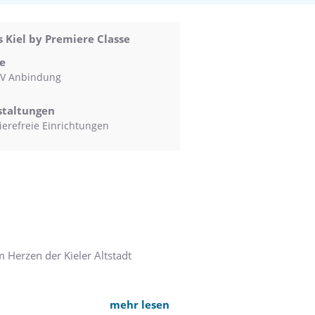
 Kiel by Premiere Classe
e
V Anbindung
staltungen
ierefreie Einrichtungen
m Herzen der Kieler Altstadt
oss, das Kieler Schloss. Hier
mehr lesen