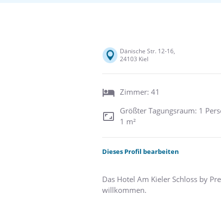
Dänische Str. 12-16,
24103 Kiel
Zimmer: 41
Größter Tagungsraum: 1 Pers
1 m²
Dieses Profil bearbeiten
Das Hotel Am Kieler Schloss by Prem
willkommen.
Nur wenige Schritte vom Hotel entf