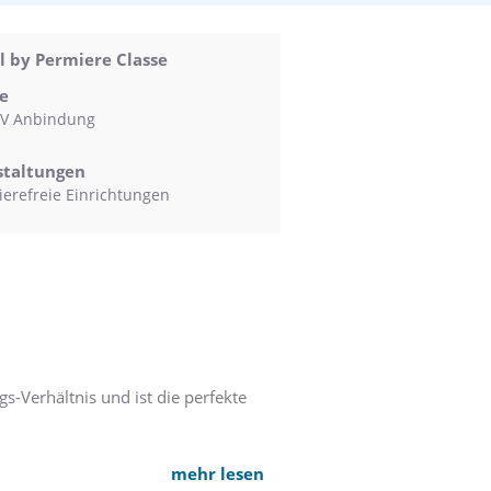
l by Permiere Classe
e
V Anbindung
staltungen
ierefreie Einrichtungen
gs-Verhältnis und ist die perfekte
dt zählt, ist ganz in der Nähe. Für
mehr lesen