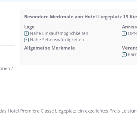
Besondere Merkmale von Hotel Liegeplatz 13 Kie
Lage
Anreis
Nähe Einkaufsmöglichkeiten
ÖPN
+
+
Nähe Sehenswürdigkeiten
+
Allgemeine Merkmale
Veran
Barr
+
onen /
das Hotel Première Classe Liegeplatz ein exzellentes Preis-Leistun
die zu den schönsten und beliebtesten Sehenswürdigkeiten der Sta