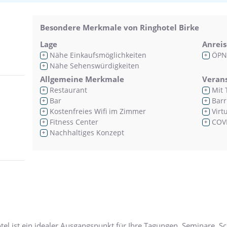
Besondere Merkmale von Ringhotel Birke
Lage
Anreis
Nähe Einkaufsmöglichkeiten
ÖPN
+
+
Nähe Sehenswürdigkeiten
+
Allgemeine Merkmale
Veran
Restaurant
Mit 
+
+
Bar
Barr
+
+
Kostenfreies Wifi im Zimmer
Virt
+
+
Fitness Center
COVI
+
+
Nachhaltiges Konzept
+
el ist ein idealer Ausgangspunkt für Ihre Tagungen, Seminare, 