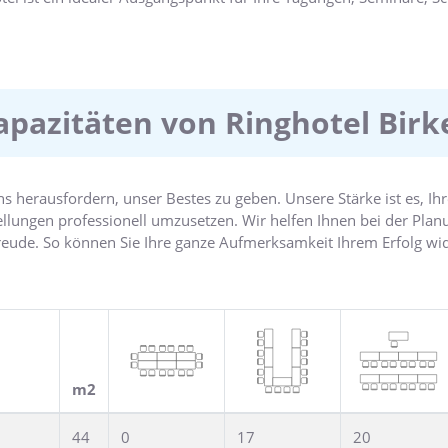
KE liegt im Grünen, direkt am ruhigen Waldrand. Weniger als 10 
d Institut für Weltwirtschaft sowie Geomar.
he gelegenen Autobahnzubringer oder ICE-Bahnhof. Oder mit dem 
 Hamburg.
apazitäten von Ringhotel Birk
uns herausfordern, unser Bestes zu geben. Unsere Stärke ist es, I
tellungen professionell umzusetzen. Wir helfen Ihnen bei der Pl
 Freude. So können Sie Ihre ganze Aufmerksamkeit Ihrem Erfolg w
olg haben!.
unktioniert, beweisen die vielen Auszeichnungen. Mehrfach wurde
ereich Norddeutschlands ausgezeichnet. Außerdem wurde das Hote
auptstadt Kiel ausgezeichnet mit dem ersten und zweiten Service
m2
44
0
17
20
d Veranstaltungsräumen auf über 350 qm. Hell, mit großen Fenst