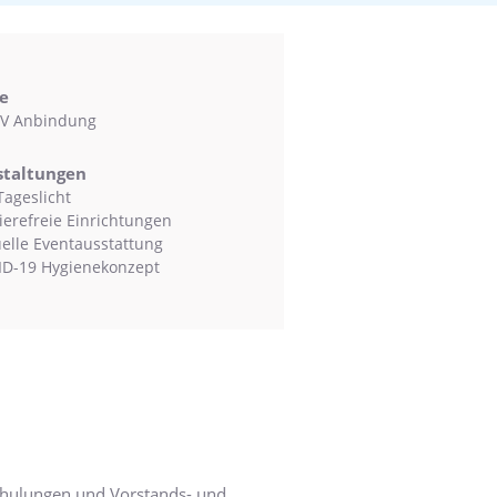
e
V Anbindung
staltungen
Tageslicht
ierefreie Einrichtungen
uelle Eventausstattung
D-19 Hygienekonzept
Schulungen und Vorstands- und