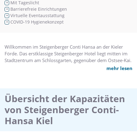
Mit Tageslicht
+
Barrierefreie Einrichtungen
+
Virtuelle Eventausstattung
+
COVID-19 Hygienekonzept
+
Willkommen im Steigenberger Conti Hansa an der Kieler
Förde. Das erstklassige Steigenberger Hotel liegt mitten im
Stadtzentrum am Schlossgarten, gegenüber dem Ostsee-Kai.
Das 4-Sterne-Hotel gehört zu den besten Hotels der Stadt
mehr lesen
und ist ein optimaler Ausgangspunkt für Entdeckungstouren
oder Shopping in der Innenstadt und liegt nur wenige
Gehminuten von den Anlegern der Kreuzfahrtschiffe, Fähren
und den Yachthäfen entfernt.
Übersicht der Kapazitäten
von Steigenberger Conti-
In Kiel kann man Strand und Großstadt bei einem Besuch
verbinden. Für ein perfektes Wochenende an der Ostsee
Hansa Kiel
garantieren neben dem Hotel Veranstaltungen wie die Kieler
Woche, das Schleswig-Holstein Musik Festival, der
Bootshafensommer sowie der Kieler Umschlag und der