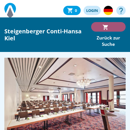
0
LOGIN
Steigenberger Conti-Hansa
Kiel
Zurück zur
Suche