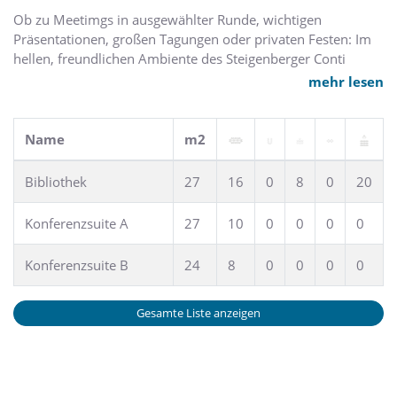
Kieler Bauernmarkt.
Ob zu Meetimgs in ausgewählter Runde, wichtigen
Präsentationen, großen Tagungen oder privaten Festen: Im
hellen, freundlichen Ambiente des Steigenberger Conti
Hansa fühlt man sich zu jedem Anlass perfekt aufgehoben.
mehr lesen
Dazu stehen Ihnen 11 lichtdurchflutete, klimatisierte
Tagungsräume mit moderner Ausstattung zur Verfügung, die
individuell miteinander zu kombinieren sind.
Name
m2
Bibliothek
27
16
0
8
0
20
Konferenzsuite A
27
10
0
0
0
0
Konferenzsuite B
24
8
0
0
0
0
Gesamte Liste anzeigen