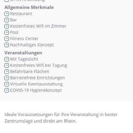
Allgemeine Merkmale
Restaurant
+
Bar
+
Kostenfreies Wifi im Zimmer
+
Pool
+
Fitness Center
+
Nachhaltiges Konzept
+
Veranstaltungen
Mit Tageslicht
+
Kostenfreies Wifi bei Tagung
+
Befahrbare Flächen
+
Barrierefreie Einrichtungen
+
Virtuelle Eventausstattung
+
COVID-19 Hygienekonzept
+
Ideale Voraussetzungen für Ihre Veranstaltung in bester
Zentrumslage und direkt am Rhein.