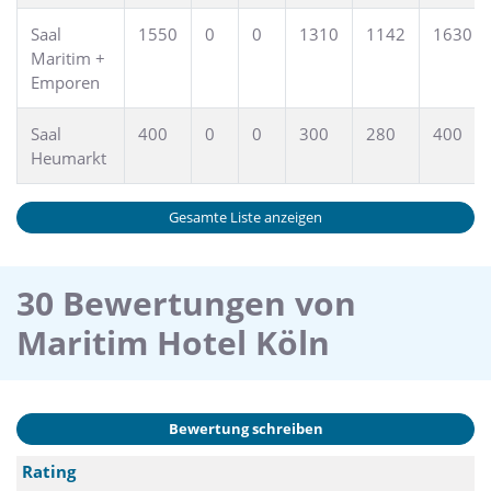
etc.
Saal
1550
0
0
1310
1142
1630
Maritim +
Tipp
Emporen
Wussten Sie, dass der Kölner Dom das meistbesuchte
Kulturhighlight in Deutschland ist? Genießen Sie
Köstlichkeiten in unserem Restaurant Bellevue mit
Saal
400
0
0
300
280
400
Dachterrasse und den atemberaubenden Blick auf die
Heumarkt
Altstadt mit Dom.
Gesamte Liste anzeigen
30 Bewertungen von
Maritim Hotel Köln
Bewertung schreiben
Rating