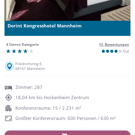
Dorint Kongresshotel Mannheim
4 Sterne Kategorie
13 Bewertungen
Gut
Friedrichsring 6
68161 Mannheim
Zimmer: 287
18,04 km bis Hockenheim Zentrum
Konferenzräume: 15 / 2.231 m²
Größter Konferenzraum: 600 Personen / 630 m²