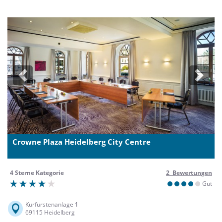
Previous
Next
Crowne Plaza Heidelberg City Centre
4 Sterne Kategorie
2 Bewertungen
Gut
Kurfürstenanlage 1
69115 Heidelberg