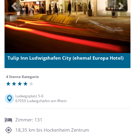
Previous
Next
Tulip Inn Ludwigshafen City (ehemal Europa Hotel)
4 Sterne Kategorie
Ludwigsplatz 5-6
67059 Ludwigshafen am Rhein
Zimmer: 131
18,35 km bis Hockenheim Zentrum