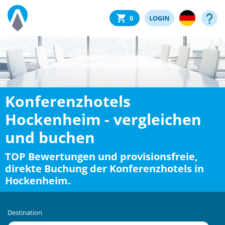
0
LOGIN
Konferenzhotels
Hockenheim - vergleichen
und buchen
TOP Bewertungen und provisionsfreie,
direkte Buchung der Konferenzhotels in
Hockenheim.
Destination