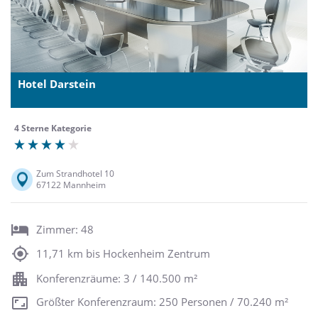
Hotel Darstein
4 Sterne Kategorie
Zum Strandhotel 10
67122 Mannheim
Zimmer: 48
11,71 km bis Hockenheim Zentrum
Konferenzräume: 3 / 140.500 m²
Größter Konferenzraum: 250 Personen / 70.240 m²