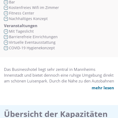
Bar
+
Kostenfreies Wifi im Zimmer
+
Fitness Center
+
Nachhaltiges Konzept
+
Veranstaltungen
Mit Tageslicht
+
Barrierefreie Einrichtungen
+
Virtuelle Eventausstattung
+
COVID-19 Hygienekonzept
+
Das Businesshotel liegt sehr zentral in Mannheims
Innenstadt und bietet dennoch eine ruhige Umgebung direkt
am schönen Luisenpark. Durch die Nähe zu den Autobahnen
A656, A5 und A6 ist die Anfahrt zum Mercure Hotel
mehr lesen
Mannheim am Friedensplatz ein Kinderspiel. Der
Hauptbahnhof in Mannheim ist nur drei Kilometer vom
Hotel entfernt. Eine Straßenbahn bietet eine direkte
Verbindung vom Hotel zum Hauptbahnhof in zur 10
Übersicht der Kapazitäten
Minuten. Geschäftsreisende aus Berlin oder Hamburg