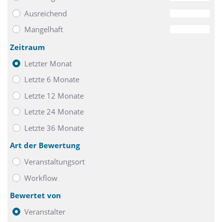
Internet sowie kostenfreie Getränke aus der Minibar.
Ausreichend
0
Familien mit Kindern buchen gerne die Familienzimmer mit
Mangelhaft
0
einer Schlafcouch (1,60 x 0,9 m) für ein Kind im Doppelbett
der Eltern. Zwei Hotelzimmer des Mercure Hotels sind
Zeitraum
behindertenfreundlich. Auch Haustiere sind im Hotel
Letzter Monat
herzlich willkommen (gegen Aufpreis von 15 € pro Nacht).
Letzte 6 Monate
Letzte 12 Monate
Letzte 24 Monate
Letzte 36 Monate
Art der Bewertung
Veranstaltungsort
Workflow
Bewertet von
Veranstalter