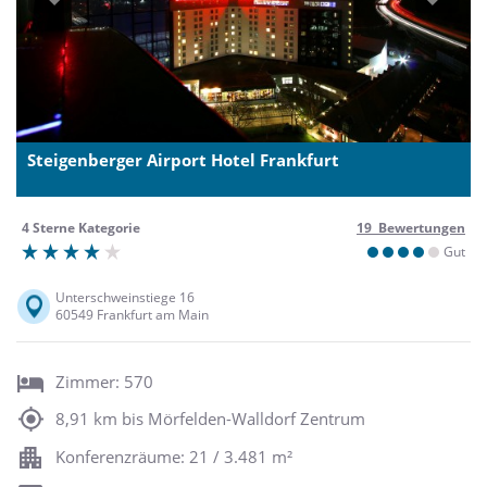
Previous
Next
Steigenberger Airport Hotel Frankfurt
4 Sterne Kategorie
19 Bewertungen
Gut
Unterschweinstiege 16
60549 Frankfurt am Main
Zimmer: 570
8,91 km bis Mörfelden-Walldorf Zentrum
Konferenzräume: 21 / 3.481 m²