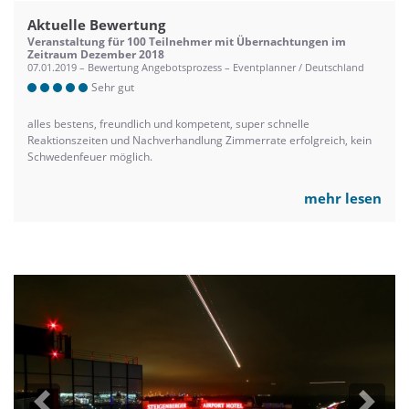
Aktuelle Bewertung
Veranstaltung für 100 Teilnehmer mit Übernachtungen im
Zeitraum Dezember 2018
07.01.2019 – Bewertung Angebotsprozess – Eventplanner / Deutschland
Sehr gut
alles bestens, freundlich und kompetent, super schnelle
Reaktionszeiten und Nachverhandlung Zimmerrate erfolgreich, kein
Schwedenfeuer möglich.
mehr lesen