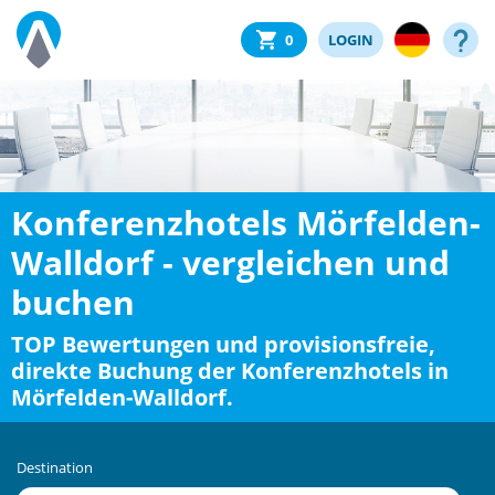
0
LOGIN
Konferenzhotels Mörfelden-
Walldorf - vergleichen und
buchen
TOP Bewertungen und provisionsfreie,
direkte Buchung der Konferenzhotels in
Mörfelden-Walldorf.
Destination