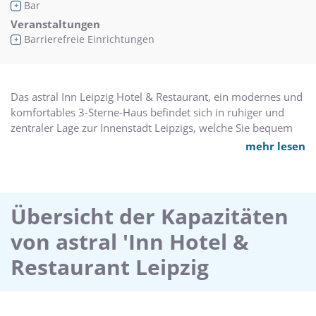
Bar
+
Veranstaltungen
Barrierefreie Einrichtungen
+
Das astral Inn Leipzig Hotel & Restaurant, ein modernes und
komfortables 3-Sterne-Haus befindet sich in ruhiger und
zentraler Lage zur Innenstadt Leipzigs, welche Sie bequem
mit öffentlichen Verkehrsmitteln (S-Bahn, Straßenbahn)
mehr lesen
ohne umzusteigen erreichen. Die nächste Haltestelle ist nur
wenige Gehminuten entfernt.
Nahezu alle Sehenswürdigkeiten von Leipzig wie
Übersicht der Kapazitäten
beispielsweise die Altstadt mit Thomaskirche, das alte
von astral 'Inn Hotel &
Rathaus, den Zoo, das Völkerschlachtdenkmal und das
Panometer erreichen Sie mit öffentlichen Verkehrsmitteln.
Restaurant Leipzig
Zu weiteren gern besuchten Veranstaltungsorten wie
Kongresszentrum und neue Messe Leipzig, Arena Leipzig,
Sportforum und Haus Auensee gelangen Sie ebenso schnell