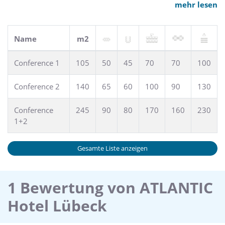
erleben Sie in unserem Weinkeller. Von der Roof Lounge mit
mehr lesen
umlaufender Terrasse genießen Sie einen traumhaften Blick
über die Dächer Lübecks und die Trave. Unsere
Veranstaltungsräume sind mit modernster Tagungstechnik
Name
m2
ausgestattet.
Conference 1
105
50
45
70
70
100
Conference 2
140
65
60
100
90
130
Conference
245
90
80
170
160
230
1+2
Gesamte Liste anzeigen
1 Bewertung von ATLANTIC
Hotel Lübeck