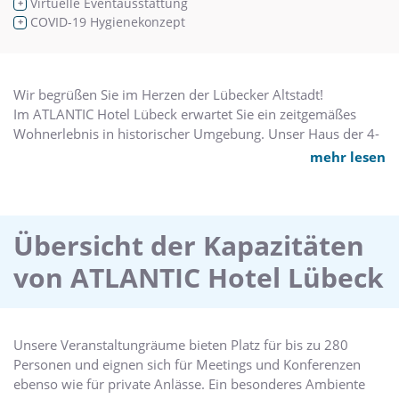
Virtuelle Eventausstattung
+
COVID-19 Hygienekonzept
+
Wir begrüßen Sie im Herzen der Lübecker Altstadt!
Im ATLANTIC Hotel Lübeck erwartet Sie ein zeitgemäßes
Wohnerlebnis in historischer Umgebung. Unser Haus der 4-
Sterne-Kategorie bietet erstklassigen Komfort, modernes
mehr lesen
Interieur und exzellente Gastronomie. Für Tagungen sowie
für Ihre privaten Feierlichkeiten
stehen Ihnen unsere flexiblen Veranstaltungsräume zur
Verfügung. Die Sehenswürdigkeiten der historischen Altstadt
Übersicht der Kapazitäten
entdecken
von ATLANTIC Hotel Lübeck
Sie in wenigen Gehminuten.
Unsere Veranstaltungräume bieten Platz für bis zu 280
Personen und eignen sich für Meetings und Konferenzen
ebenso wie für private Anlässe. Ein besonderes Ambiente