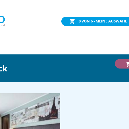
0
VON 6 - MEINE AUSWAHL
ck