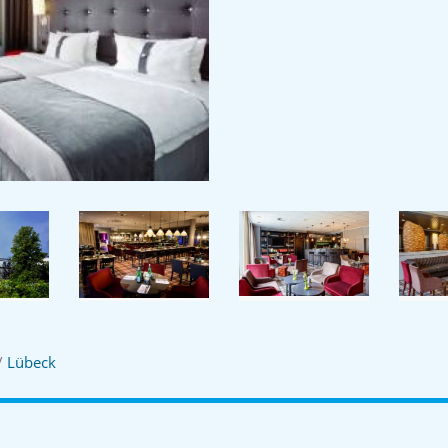
/
Lübeck