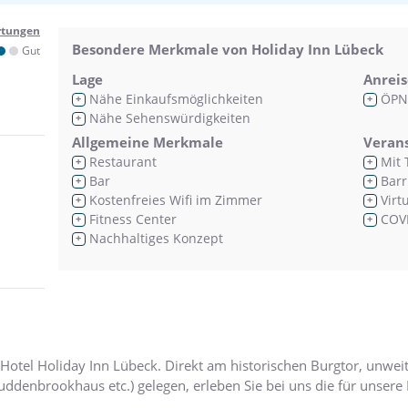
rtungen
Besondere Merkmale von Holiday Inn Lübeck
Gut
Lage
Anreis
Nähe Einkaufsmöglichkeiten
ÖPN
+
+
Nähe Sehenswürdigkeiten
+
Allgemeine Merkmale
Veran
Restaurant
Mit 
+
+
Bar
Barr
+
+
Kostenfreies Wifi im Zimmer
Virt
+
+
Fitness Center
COVI
+
+
Nachhaltiges Konzept
+
otel Holiday Inn Lübeck. Direkt am historischen Burgtor, unweit
ddenbrookhaus etc.) gelegen, erleben Sie bei uns die für unsere 