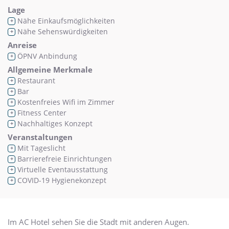
Lage
Nähe Einkaufsmöglichkeiten
+
Nähe Sehenswürdigkeiten
+
Anreise
ÖPNV Anbindung
+
Allgemeine Merkmale
Restaurant
+
Bar
+
Kostenfreies Wifi im Zimmer
+
Fitness Center
+
Nachhaltiges Konzept
+
Veranstaltungen
Mit Tageslicht
+
Barrierefreie Einrichtungen
+
Virtuelle Eventausstattung
+
COVID-19 Hygienekonzept
+
Im AC Hotel sehen Sie die Stadt mit anderen Augen.