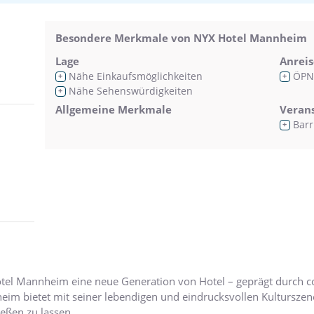
Besondere Merkmale von NYX Hotel Mannheim
Lage
Anreis
Nähe Einkaufsmöglichkeiten
ÖPN
+
+
Nähe Sehenswürdigkeiten
+
Allgemeine Merkmale
Veran
Barr
+
otel Mannheim eine neue Generation von Hotel – geprägt durch co
eim bietet mit seiner lebendigen und eindrucksvollen Kultursz
ießen zu lassen.