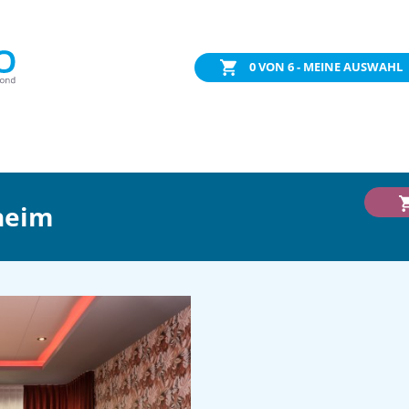
0
VON 6 - MEINE AUSWAHL
heim