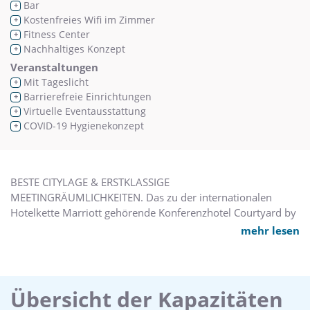
Bar
+
Kostenfreies Wifi im Zimmer
+
Fitness Center
+
Nachhaltiges Konzept
+
Veranstaltungen
Mit Tageslicht
+
Barrierefreie Einrichtungen
+
Virtuelle Eventausstattung
+
COVID-19 Hygienekonzept
+
BESTE CITYLAGE & ERSTKLASSIGE
MEETINGRÄUMLICHKEITEN. Das zu der internationalen
Hotelkette Marriott gehörende Konferenzhotel Courtyard by
Marriott München Ost liegt im lebendigen Stadtviertel
mehr lesen
Haidhausen, nur drei Gehminuten vom Ostbahnhof
entfernt. Das Stadtzentrum von München erreichen Sie in 7
Minuten, das Messegelände in 10 Minuten und den
Flughafen in 25 Minuten. Parkplätze sind in der Tiefgarage
Übersicht der Kapazitäten
verfügbar. Ob Sie aus geschäftlichen Gründen oder für einen