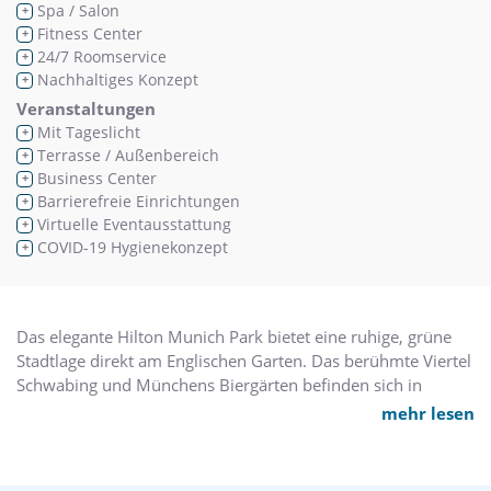
Spa / Salon
+
Fitness Center
+
24/7 Roomservice
+
Nachhaltiges Konzept
+
Veranstaltungen
Mit Tageslicht
+
Terrasse / Außenbereich
+
Business Center
+
Barrierefreie Einrichtungen
+
Virtuelle Eventausstattung
+
COVID-19 Hygienekonzept
+
Das elegante Hilton Munich Park bietet eine ruhige, grüne
Stadtlage direkt am Englischen Garten. Das berühmte Viertel
Schwabing und Münchens Biergärten befinden sich in
Fußnähe.
mehr lesen
484 großzügige, moderne Zimmer mit eigenem Balkon
stehen für einen erholsamen Aufenthalt zur Verfügung.