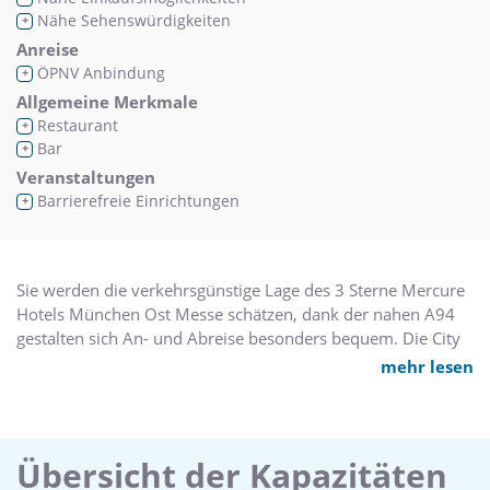
Nähe Sehenswürdigkeiten
+
Anreise
ÖPNV Anbindung
+
Allgemeine Merkmale
Restaurant
+
Bar
+
Veranstaltungen
Barrierefreie Einrichtungen
+
Sie werden die verkehrsgünstige Lage des 3 Sterne Mercure
Hotels München Ost Messe schätzen, dank der nahen A94
gestalten sich An- und Abreise besonders bequem. Die City
erreichen Sie in 20 Minuten mit dem Auto. Noch kürzer ist
mehr lesen
der Weg zur Neuen Messe München sowie ICM. Falls Sie Ihr
Auto stehenlassen möchten: Am Hotel halten Busse der
Linien 190 und 191. Ihr Auto parkt sicher in der Tiefgarage.
Das Hotel hat 167 klimatisierte Komfort Zimmer mit
Übersicht der Kapazitäten
kostenlosem Wi-Fi.