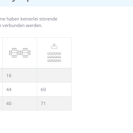
me haben keinerlei störende
um verbunden werden.
16
44
60
40
71