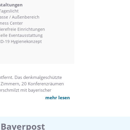
staltungen
Tageslicht
asse / Außenbereich
ness Center
ierefreie Einrichtungen
uelle Eventausstattung
D-19 Hygienekonzept
ntfernt. Das denkmalgeschützte
396 Zimmern, 20 Konferenzräumen
rschmilzt mit bayerischer
 Sie zu verführen.
mehr lesen
 Bayerpost