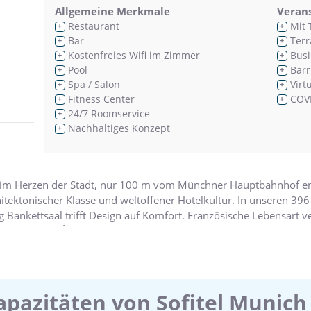
Allgemeine Merkmale
Veran
Restaurant
Mit 
+
+
Bar
Terr
+
+
Kostenfreies Wifi im Zimmer
Busi
+
+
Pool
Barr
+
+
Spa / Salon
Virt
+
+
Fitness Center
COVI
+
+
24/7 Roomservice
+
Nachhaltiges Konzept
+
gt im Herzen der Stadt, nur 100 m vom Münchner Hauptbahnhof e
itektonischer Klasse und weltoffener Hotelkultur. In unseren 
kettsaal trifft Design auf Komfort. Französische Lebensart ve
So SPA, die DÉLICE La Brasserie und unsere ISARBAR versprechen,
apazitäten von Sofitel Munich