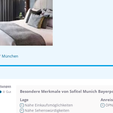
/
München
rtungen
Besondere Merkmale von Sofitel Munich Bayerp
Gut
Lage
Anreis
Nähe Einkaufsmöglichkeiten
ÖPN
+
+
Nähe Sehenswürdigkeiten
+