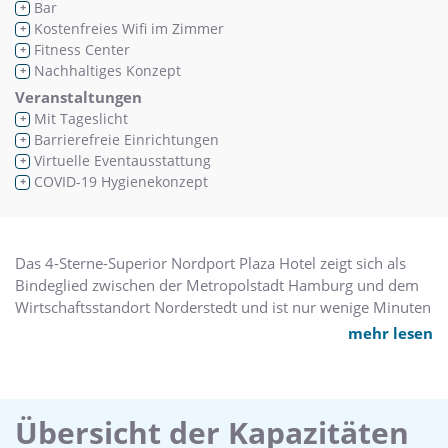
Bar
+
Kostenfreies Wifi im Zimmer
+
Fitness Center
+
Nachhaltiges Konzept
+
Veranstaltungen
Mit Tageslicht
+
Barrierefreie Einrichtungen
+
Virtuelle Eventausstattung
+
COVID-19 Hygienekonzept
+
Das 4-Sterne-Superior Nordport Plaza Hotel zeigt sich als
Bindeglied zwischen der Metropolstadt Hamburg und dem
Wirtschaftsstandort Norderstedt und ist nur wenige Minuten
vom Hamburger Flughafen gelegen. Modernste Architektur
mehr lesen
kombiniert mit dem Flair und Service der 60er Jahre
kennzeichnet das außergewöhnliche Konzept. Das 10-
geschossige ellipsenförmige Terminal 1 ist über eine
gläserne Gangway mit dem 4-geschossigen Terminal 2
Übersicht der Kapazitäten
verbunden.