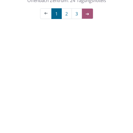
Offenbach Zentrum: 24 Tagungshotels
➔
1
2
3
➔