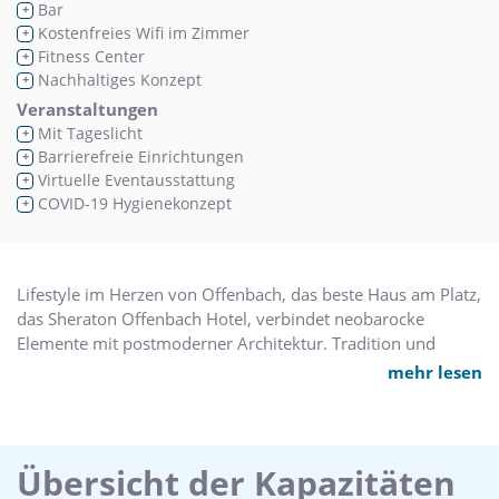
Bar
+
Kostenfreies Wifi im Zimmer
+
Fitness Center
+
Nachhaltiges Konzept
+
Veranstaltungen
Mit Tageslicht
+
Barrierefreie Einrichtungen
+
Virtuelle Eventausstattung
+
COVID-19 Hygienekonzept
+
Lifestyle im Herzen von Offenbach, das beste Haus am Platz,
das Sheraton Offenbach Hotel, verbindet neobarocke
Elemente mit postmoderner Architektur. Tradition und
Kultur, Lifestyle und moderner Komfort spiegeln sich in
mehr lesen
Design und Ausstattung des Sheraton Offenbach Hotels
wider. So lässt es sich hier wunderbar feiern, konzentriert
arbeiten und entspannt wohnen, ob bei einem Familienfest
oder einer Hochzeit, bei einer Tagung oder während eines
Übersicht der Kapazitäten
Kurzaufenthalts. Die 221 Zimmer kombinieren perfekt