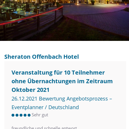
Sheraton Offenbach Hotel
Veranstaltung für 10 Teilnehmer
ohne Übernachtungen im Zeitraum
Oktober 2021
26.12.2021 Bewertung Angebotsprozess –
Eventplanner / Deutschland
Sehr gut
freundliche und schnelle antwort,.