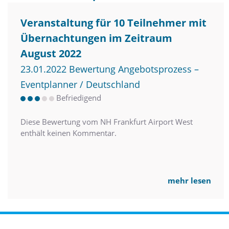
Den Abend lassen Sie am besten in unserer gemütlichen
Veranstaltung für 10 Teilnehmer mit
Hotelbar ausklingen. Bis 01:00 Uhr erwarten Sie eine große
Auswahl an internationalen Weinen und Cocktails sowie
Übernachtungen im Zeitraum
anderen Drinks und Snacks.
August 2022
23.01.2022 Bewertung Angebotsprozess –
Unser zuvorkommendes NH Team freut sich auf Sie!
Eventplanner / Deutschland
Befriedigend
Diese Bewertung vom NH Frankfurt Airport West
enthält keinen Kommentar.
mehr lesen