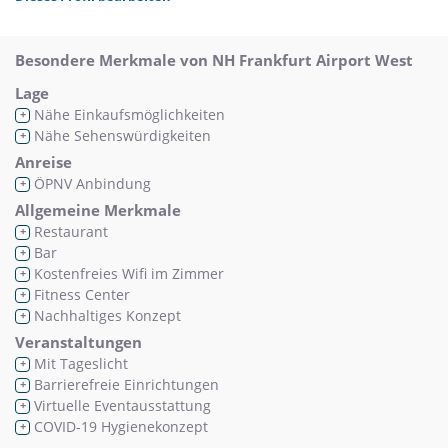
Besondere Merkmale von NH Frankfurt Airport West
Lage
Nähe Einkaufsmöglichkeiten
+
Nähe Sehenswürdigkeiten
+
Anreise
ÖPNV Anbindung
+
Allgemeine Merkmale
Restaurant
+
Bar
+
Kostenfreies Wifi im Zimmer
+
Fitness Center
+
Nachhaltiges Konzept
+
Veranstaltungen
Mit Tageslicht
+
Barrierefreie Einrichtungen
+
Virtuelle Eventausstattung
+
COVID-19 Hygienekonzept
+