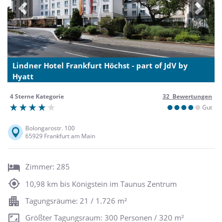
Previous
Next
Lindner Hotel Frankfurt Höchst - part of JdV by
Hyatt
4 Sterne Kategorie
32 Bewertungen
Gut
Bolongarostr. 100
65929 Frankfurt am Main
Zimmer: 285
10,98 km bis Königstein im Taunus Zentrum
Tagungsräume: 21 / 1.726 m²
Größter Tagungsraum: 300 Personen / 320 m²