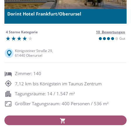
Dorint Hotel Frankfurt/Oberursel
4 Sterne Kategorie
10 Bewertungen
Gut
Königsteiner Straße 29,
61440 Oberursel
Zimmer: 140
7,12 km bis Königstein im Taunus Zentrum
Tagungsräume: 14 / 1.547 m²
Größter Tagungsraum: 400 Personen / 536 m²