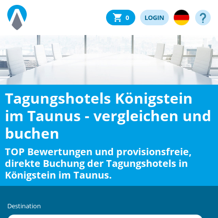
0
LOGIN
Tagungshotels Königstein
im Taunus - vergleichen und
buchen
TOP Bewertungen und provisionsfreie,
direkte Buchung der Tagungshotels in
Königstein im Taunus.
Destination