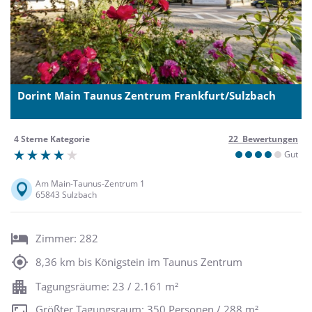
Dorint Main Taunus Zentrum Frankfurt/Sulzbach
4 Sterne Kategorie
22 Bewertungen
Gut
Am Main-Taunus-Zentrum 1
65843 Sulzbach
Zimmer: 282
8,36 km bis Königstein im Taunus Zentrum
Tagungsräume: 23 / 2.161 m²
Größter Tagungsraum: 350 Personen / 288 m²