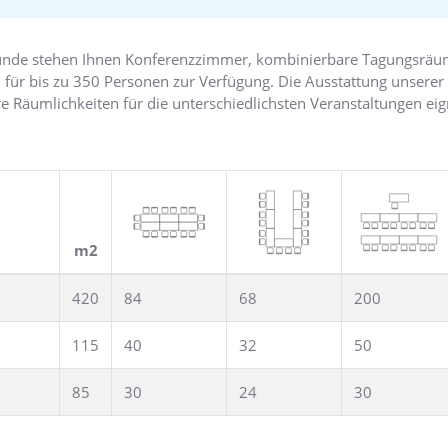
 und Mitarbeitern etwas ganz besonderes!
nde stehen Ihnen Konferenzzimmer, kombinierbare Tagungsräume
l für bis zu 350 Personen zur Verfügung. Die Ausstattung unsere
e Räumlichkeiten für die unterschiedlichsten Veranstaltungen ei
unseren Tagungspauschalen behalten Sie alle Kosten im Griff.
 auch Incentives durchführen, denn das Rahmenangebot für betrieb
lle Incentives in Travemünde. Ob Sie nun bei einer kulinarischen
iern wollen – Wir richten uns ganz nach Ihren Wünschen.
m2
420
84
68
200
115
40
32
50
85
30
24
30