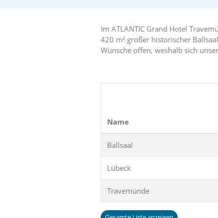
Bieten Sie Ihren Businesspartnern
Im ATLANTIC Grand Hotel Travemü
420 m² großer historischer Ballsaa
Wünsche offen, weshalb sich unser
Meetings bis hin zu Tagungen. Mit 
Selbstverständlich können Sie hier
organisieren wir für Sie individue
Segeltörn mit einem Großsegler fe
Name
Ballsaal
Lübeck
Travemünde
Gesamte Liste anzeigen