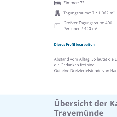
Zimmer: 73
Tagungsräume: 7 / 1.062 m²
Größter Tagungsraum: 400
Personen / 420 m²
Dieses Profil bearbeiten
Abstand vom Alltag: So lautet die
die Gedanken frei sind.
Gut eine Dreiviertelstunde von Ha
Meetings, Incentives, Konferenzen
Stilvoller können Sie nicht tagen, 
Modernste Tagungstechnik, ein erst
Übersicht der K
Arbeiten. Und wenn Sie ein hochkarä
Travemünde
spektakulären Event einladen möcht