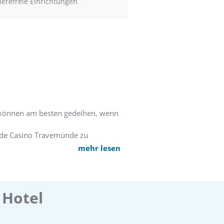
ierefreie Einrichtungen
n können am besten gedeihen, wenn
ünde Casino Travemünde zu
mehr lesen
nzentriertes und effektives
 Hotel
eisetzt, oder zu einem
er Konzeption bis zur Realisierung.