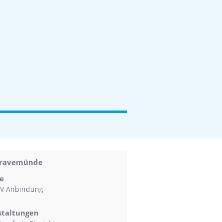
 Travemünde
e
V Anbindung
staltungen