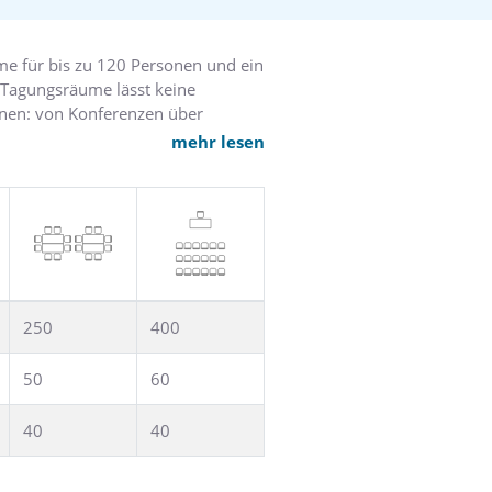
 für bis zu 120 Personen und ein
r Tagungsräume lässt keine
gnen: von Konferenzen über
mehr lesen
liche Events ist exzellent. Gerne
 Strandolympiade oder einem
250
400
50
60
40
40